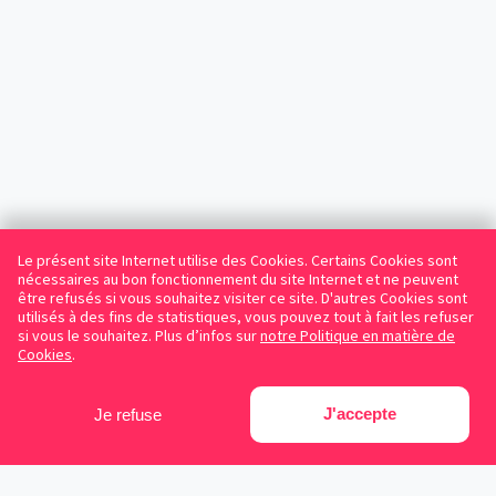
Le présent site Internet utilise des Cookies. Certains Cookies sont
nécessaires au bon fonctionnement du site Internet et ne peuvent
être refusés si vous souhaitez visiter ce site. D'autres Cookies sont
utilisés à des fins de statistiques, vous pouvez tout à fait les refuser
si vous le souhaitez. Plus d’infos sur
notre Politique en matière de
Cookies
.
J'accepte
Je refuse
Facebook
Instagram
LinkedIn