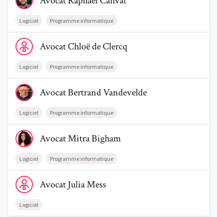
Avocat
Raphaël
Canvat
Logiciel
Programme informatique
Voir le profil de AvocatChloë de Clercq
Avocat
Chloë
de Clercq
Logiciel
Programme informatique
Voir le profil de AvocatBertrand Vandevelde
Avocat
Bertrand
Vandevelde
Logiciel
Programme informatique
Voir le profil de AvocatMitra Bigham
Avocat
Mitra
Bigham
Logiciel
Programme informatique
Voir le profil de AvocatJulia Mess
Avocat
Julia
Mess
Logiciel