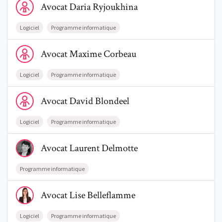
Avocat
Daria
Ryjoukhina
Logiciel
Programme informatique
Voir le profil de AvocatMaxime Corbeau
Avocat
Maxime
Corbeau
Trouve un avocat
Logiciel
Programme informatique
Voir le profil de AvocatDavid Blondeel
Blog
Avocat
David
Blondeel
Comment nous vous aidons
Logiciel
Programme informatique
Qui sommes-nous
Voir le profil de AvocatLaurent Delmotte
Avocat
Laurent
Delmotte
Une start-up 100% indépendante
Programme informatique
Voir le profil de AvocatLise Belleflamme
Avocat
Lise
Belleflamme
Logiciel
Programme informatique