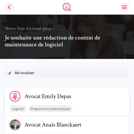
Ouvri
Trouve un avocat
Notre liste d’avocat pour :
Je souhaite une rédaction de contrat de
maintenance de logiciel
Me localiser
Voir le profil de AvocatEmily Depas
Avocat
Emily
Depas
Logiciel
Programme informatique
Voir le profil de AvocatAnaïs Blanckaert
Avocat
Anaïs
Blanckaert