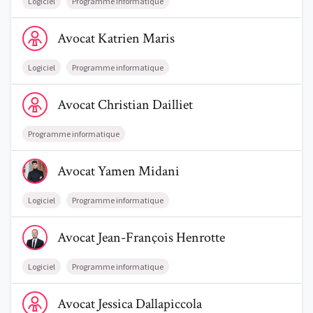
Logiciel
Programme informatique
Voir le profil de AvocatKatrien Maris
Avocat
Katrien
Maris
Logiciel
Programme informatique
Voir le profil de AvocatChristian Dailliet
Avocat
Christian
Dailliet
Programme informatique
Voir le profil de AvocatYamen Midani
Avocat
Yamen
Midani
Logiciel
Programme informatique
Voir le profil de AvocatJean-François Henrotte
Avocat
Jean-François
Henrotte
Logiciel
Programme informatique
Voir le profil de AvocatJessica Dallapiccola
Avocat
Jessica
Dallapiccola