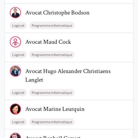
Voir le profil de AvocatChristophe Bodson
Avocat
Christophe
Bodson
Logiciel
Programme informatique
Voir le profil de AvocatMaud Cock
Avocat
Maud
Cock
Logiciel
Programme informatique
Voir le profil de AvocatHugo Alexander Christiaens Langlet
Avocat
Hugo Alexander
Christiaens
Langlet
Logiciel
Programme informatique
Voir le profil de AvocatMarine Leurquin
Avocat
Marine
Leurquin
Logiciel
Programme informatique
Voir le profil de AvocatRaphaël Canvat