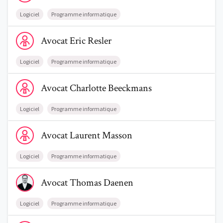
Logiciel
Programme informatique
Voir le profil de AvocatEric Resler
Avocat
Eric
Resler
Logiciel
Programme informatique
Voir le profil de AvocatCharlotte Beeckmans
Avocat
Charlotte
Beeckmans
Logiciel
Programme informatique
Voir le profil de AvocatLaurent Masson
Avocat
Laurent
Masson
Logiciel
Programme informatique
Voir le profil de AvocatThomas Daenen
Avocat
Thomas
Daenen
Logiciel
Programme informatique
Voir le profil de AvocatDaria Ryjoukhina