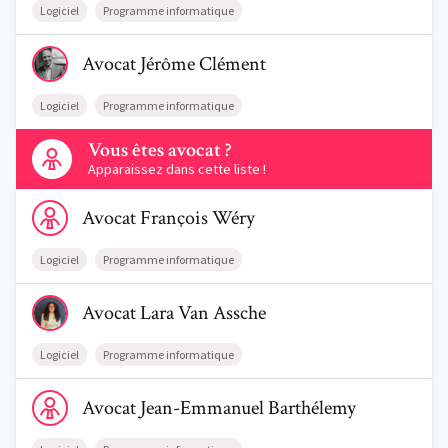
Logiciel
Programme informatique
Voir le profil de AvocatJérôme Clément
Avocat
Jérôme
Clément
Logiciel
Programme informatique
Contactez-nous
Vous êtes avocat ?
Apparaissez dans cette liste !
Voir le profil de AvocatFrançois Wéry
Avocat
François
Wéry
Logiciel
Programme informatique
Voir le profil de AvocatLara Van Assche
Avocat
Lara
Van Assche
Logiciel
Programme informatique
Voir le profil de AvocatJean-Emmanuel Barthélemy
Avocat
Jean-Emmanuel
Barthélemy