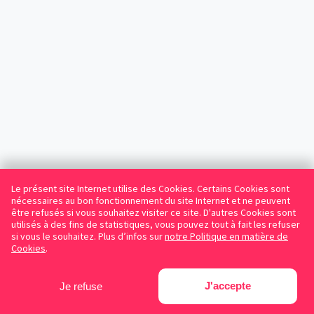
Le présent site Internet utilise des Cookies. Certains Cookies sont
nécessaires au bon fonctionnement du site Internet et ne peuvent
être refusés si vous souhaitez visiter ce site. D'autres Cookies sont
utilisés à des fins de statistiques, vous pouvez tout à fait les refuser
si vous le souhaitez. Plus d’infos sur
notre Politique en matière de
Cookies
.
J'accepte
Je refuse