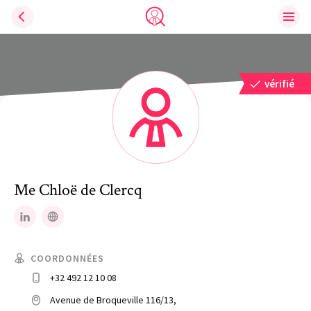
Ouvri
Trouve un avocat
vérifié
Me
Chloë
de Clercq
LinkedIn
Site web
COORDONNÉES
+32 492 12 10 08
Avenue de Broqueville 116/13,