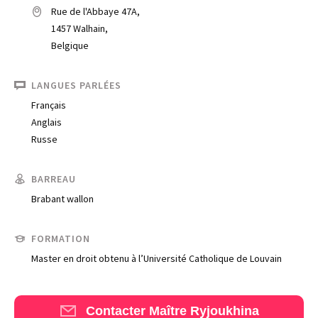
Rue de l'Abbaye 47A,
1457 Walhain,
Belgique
LANGUES PARLÉES
Français
Anglais
Russe
Trouve un avocat
BARREAU
Blog
Brabant wallon
Comment nous vous aidons
FORMATION
Qui sommes-nous
Master en droit obtenu à l’Université Catholique de Louvain
Une start-up 100% indépendante
Contacter Maître Ryjoukhina