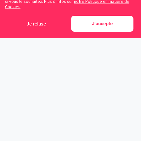
si vous le souhaitez. Plus d’infos sur
notre Politique en matière de
Cookies
.
J'accepte
Je refuse
Facebook
Instagram
LinkedIn
Avocats référencés
Contrats gratuits
Blog
Cookies
Protection des données personnelles
Conditions d’utilisation
Mentions légales
Sitemap
Contacter Symplicy