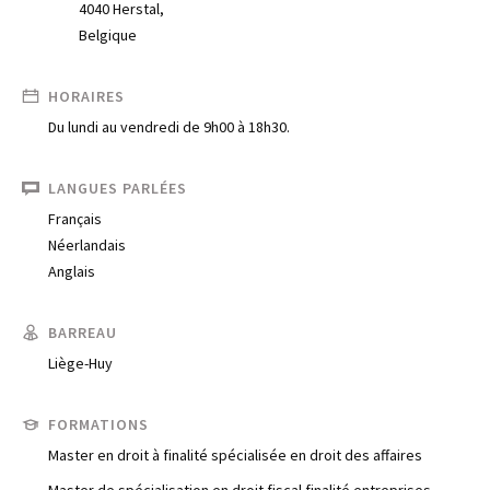
4040 Herstal,
Belgique
HORAIRES
Du lundi au vendredi de 9h00 à 18h30.
LANGUES PARLÉES
Français
Néerlandais
Anglais
BARREAU
Liège-Huy
FORMATIONS
Master en droit à finalité spécialisée en droit des affaires
Trouve un avocat
Master de spécialisation en droit fiscal finalité entreprises