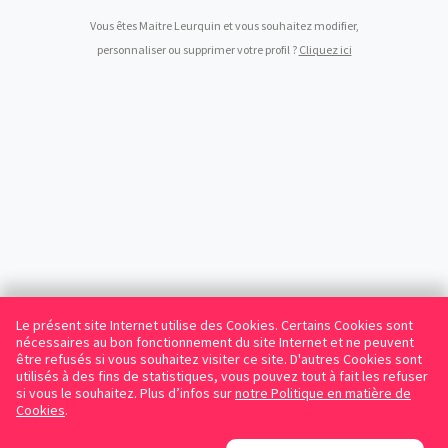
Vous êtes Maitre Leurquin et vous souhaitez modifier,
personnaliser ou supprimer votre profil ?
Cliquez ici
Le présent site Internet utilise des Cookies. Certains Cookies sont
nécessaires au bon fonctionnement du site Internet et ne peuvent
être refusés si vous souhaitez visiter ce site. D'autres Cookies sont
utilisés à des fins de statistiques, vous pouvez tout à fait les refuser
si vous le souhaitez. Plus d’infos sur
notre Politique en matière de
Cookies
.