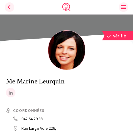
Ouvri
Trouve un avocat
vérifié
Me
Marine
Leurquin
LinkedIn
COORDONNÉES
042 64 29 88
Rue Large Voie 226,