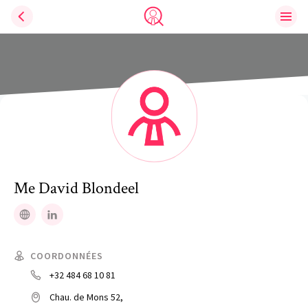
Ouvri
Trouve un avocat
Me
David
Blondeel
Site web
LinkedIn
COORDONNÉES
+32 484 68 10 81
Chau. de Mons 52,