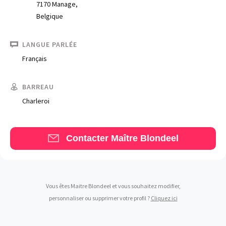
7170 Manage,
Belgique
LANGUE PARLÉE
Français
Trouve un avocat
BARREAU
Blog
Charleroi
Comment nous vous aidons
Qui sommes-nous
Contacter Maître Blondeel
Une start-up 100% indépendante
Vous êtes Maitre Blondeel et vous souhaitez modifier,
personnaliser ou supprimer votre profil ?
Cliquez ici