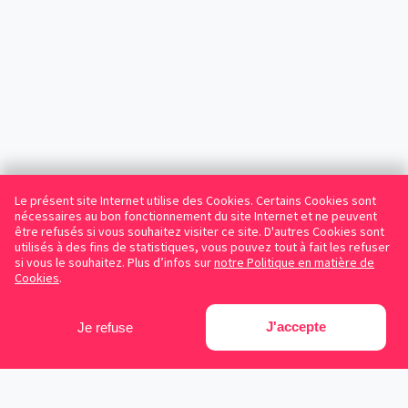
Le présent site Internet utilise des Cookies. Certains Cookies sont
nécessaires au bon fonctionnement du site Internet et ne peuvent
être refusés si vous souhaitez visiter ce site. D'autres Cookies sont
utilisés à des fins de statistiques, vous pouvez tout à fait les refuser
si vous le souhaitez. Plus d’infos sur
notre Politique en matière de
Cookies
.
J'accepte
Je refuse
Facebook
Instagram
LinkedIn