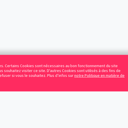
kies. Certains Cookies sont nécessaires au bon fonctionnement du site
s souhaitez visiter ce site. D'autres Cookies sont utilisés à des fins de
refuser si vous le souhaitez. Plus d’infos sur
notre Politique en matière de
Facebook
Instagram
LinkedIn
Avocats référencés
Contrats gratuits
Blog
Protection des données personnelles
Conditions d’utilisation
Mentions légales
Sitemap
Contacte