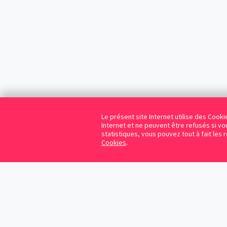
Le présent site Internet utilise des Coo
Internet et ne peuvent être refusés si vou
statistiques, vous pouvez tout à fait les 
Cookies
.
Cookies