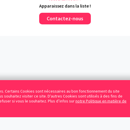
Apparaissez dans la liste !
Contactez-nous
kies. Certains Cookies sont nécessaires au bon fonctionnement du site
s souhaitez visiter ce site. D'autres Cookies sont utilisés à des fins de
refuser si vous le souhaitez. Plus d’infos sur
notre Politique en matière de
Facebook
Instagram
LinkedIn