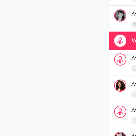
Voir le prof
A
P
Contactez-n
Vo
Voir le profi
A
L
Voir le prof
A
L
Voir le prof
A
L
Voir le prof