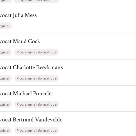
l de AvocatJulia Mess
vocat
Julia
Mess
ogiciel
il de AvocatMaud Cock
vocat
Maud
Cock
ogiciel
Programme informatique
il de AvocatCharlotte Beeckmans
vocat
Charlotte
Beeckmans
ogiciel
Programme informatique
l de AvocatMichaël Poncelet
vocat
Michaël
Poncelet
ogiciel
Programme informatique
il de AvocatBertrand Vandevelde
vocat
Bertrand
Vandevelde
ogiciel
Programme informatique