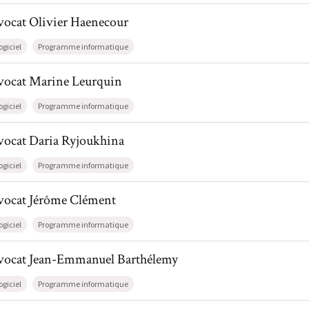
l de AvocatOlivier Haenecour
vocat
Olivier
Haenecour
ogiciel
Programme informatique
l de AvocatMarine Leurquin
vocat
Marine
Leurquin
ogiciel
Programme informatique
l de AvocatDaria Ryjoukhina
vocat
Daria
Ryjoukhina
ogiciel
Programme informatique
il de AvocatJérôme Clément
vocat
Jérôme
Clément
ogiciel
Programme informatique
il de AvocatJean-Emmanuel Barthélemy
vocat
Jean-Emmanuel
Barthélemy
ogiciel
Programme informatique
il de AvocatLise Belleflamme