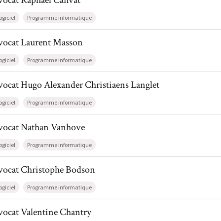
vocat
Raphaël
Canvat
ogiciel
Programme informatique
il de AvocatLaurent Masson
vocat
Laurent
Masson
ogiciel
Programme informatique
il de AvocatHugo Alexander Christiaens Langlet
vocat
Hugo Alexander
Christiaens Langlet
ogiciel
Programme informatique
il de AvocatNathan Vanhove
vocat
Nathan
Vanhove
ogiciel
Programme informatique
il de AvocatChristophe Bodson
vocat
Christophe
Bodson
ogiciel
Programme informatique
l de AvocatValentine Chantry
vocat
Valentine
Chantry