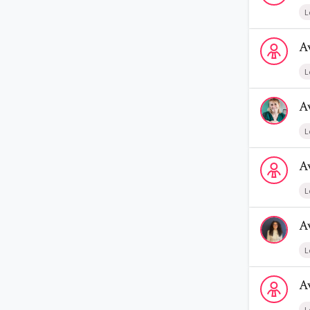
L
Voir le profi
A
L
Voir le profi
A
L
Voir le profi
A
L
Voir le profi
A
L
Voir le profi
A
L