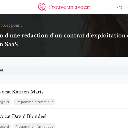
Blog
Trouve un avocat
avocat pour :
in d’une rédaction d'un contrat d'exploitation
en SaaS
er
l de AvocatKatrien Maris
vocat
Katrien
Maris
ogiciel
Programme informatique
l de AvocatDavid Blondeel
vocat
David
Blondeel
ogiciel
Programme informatique