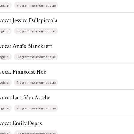
ogiciel
Programme informatique
l de AvocatJessica Dallapiccola
vocat
Jessica
Dallapiccola
ogiciel
Programme informatique
l de AvocatAnaïs Blanckaert
vocat
Anaïs
Blanckaert
ogiciel
Programme informatique
l de AvocatFrançoise Hoc
vocat
Françoise
Hoc
ogiciel
Programme informatique
l de AvocatLara Van Assche
vocat
Lara
Van Assche
ogiciel
Programme informatique
l de AvocatEmily Depas
vocat
Emily
Depas
ogiciel
Programme informatique