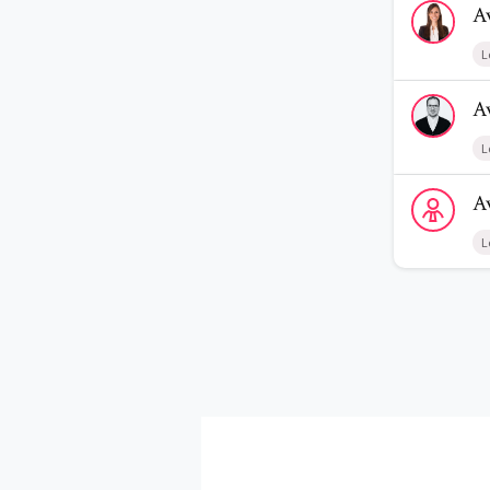
A
L
Voir le prof
A
L
Voir le profi
A
L