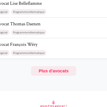
vocat
Lise
Belleflamme
ogiciel
Programme informatique
il de AvocatThomas Daenen
vocat
Thomas
Daenen
ogiciel
Programme informatique
l de AvocatFrançois Wéry
vocat
François
Wéry
ogiciel
Programme informatique
Plus d'avocats
VOUS ÊTES AVOCAT ?