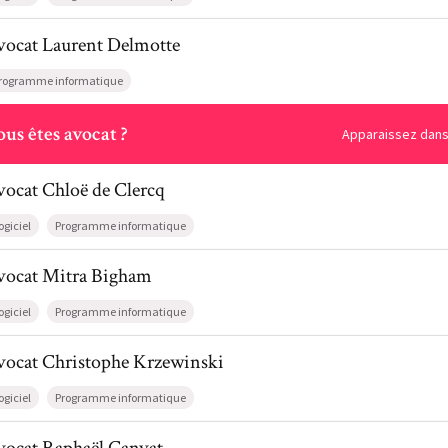
il de AvocatLaurent Delmotte
vocat
Laurent
Delmotte
rogramme informatique
ous
us êtes avocat ?
Apparaissez dans 
l de AvocatChloë de Clercq
vocat
Chloë
de Clercq
ogiciel
Programme informatique
il de AvocatMitra Bigham
vocat
Mitra
Bigham
ogiciel
Programme informatique
il de AvocatChristophe Krzewinski
vocat
Christophe
Krzewinski
ogiciel
Programme informatique
il de AvocatRaphaël Canvat