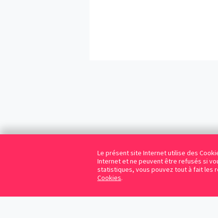
Le présent site Internet utilise des Coo
Internet et ne peuvent être refusés si vou
statistiques, vous pouvez tout à fait les 
Cookies
.