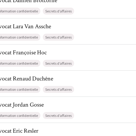
vocat
Damien
Brotcorne
nformation confidentielle
Secrets d’affaires
l de AvocatLara Van Assche
vocat
Lara
Van Assche
nformation confidentielle
Secrets d’affaires
l de AvocatFrançoise Hoc
vocat
Françoise
Hoc
nformation confidentielle
Secrets d’affaires
il de AvocatRenaud Duchêne
vocat
Renaud
Duchêne
nformation confidentielle
Secrets d’affaires
l de AvocatJordan Gosse
vocat
Jordan
Gosse
nformation confidentielle
Secrets d’affaires
l de AvocatEric Resler
vocat
Eric
Resler