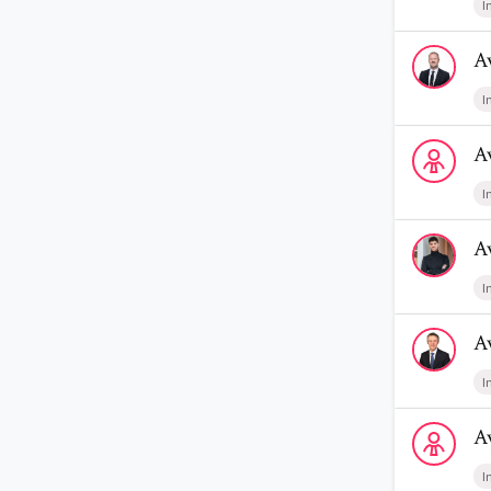
I
Voir le prof
A
I
Voir le profi
A
I
Voir le prof
A
I
Voir le prof
A
I
Voir le profi
A
I