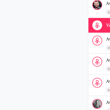
A
I
Contactez-n
Vo
Voir le profi
A
I
Voir le profi
A
I
Voir le profi
A
I
Voir le profi
A