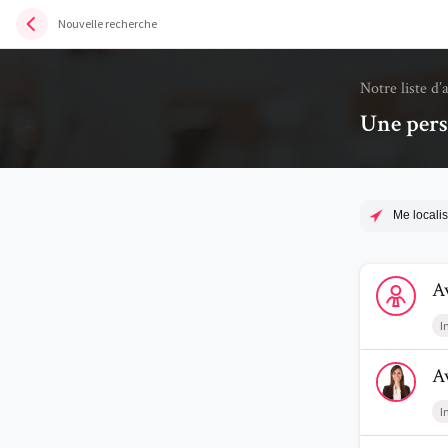
Nouvelle recherche
Notre liste d’
Une pers
Me localis
Voir le prof
A
I
Voir le prof
A
I
Voir le prof