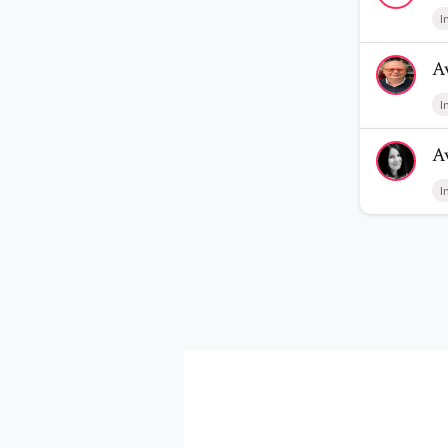
I
Voir le prof
A
I
Voir le profi
A
I