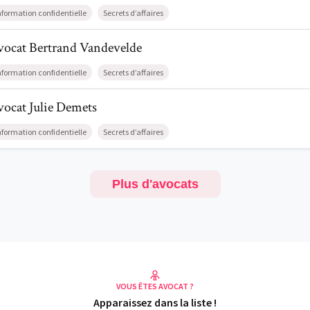
nformation confidentielle
Secrets d’affaires
il de AvocatBertrand Vandevelde
vocat
Bertrand
Vandevelde
nformation confidentielle
Secrets d’affaires
l de AvocatJulie Demets
vocat
Julie
Demets
nformation confidentielle
Secrets d’affaires
Plus d'avocats
VOUS ÊTES AVOCAT ?
Apparaissez dans la liste !