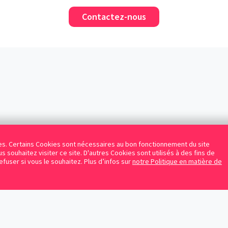
Contactez-nous
kies. Certains Cookies sont nécessaires au bon fonctionnement du site
s souhaitez visiter ce site. D'autres Cookies sont utilisés à des fins de
refuser si vous le souhaitez. Plus d’infos sur
notre Politique en matière de
Facebook
Instagram
LinkedIn
Avocats référencés
Contrats gratuits
Blog