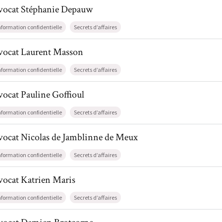
il de AvocatStéphanie Depauw
vocat
Stéphanie
Depauw
nformation confidentielle
Secrets d’affaires
il de AvocatLaurent Masson
vocat
Laurent
Masson
nformation confidentielle
Secrets d’affaires
l de AvocatPauline Goffioul
vocat
Pauline
Goffioul
nformation confidentielle
Secrets d’affaires
il de AvocatNicolas de Jamblinne de Meux
vocat
Nicolas
de Jamblinne de Meux
nformation confidentielle
Secrets d’affaires
l de AvocatKatrien Maris
vocat
Katrien
Maris
nformation confidentielle
Secrets d’affaires
il de AvocatDamien Brotcorne