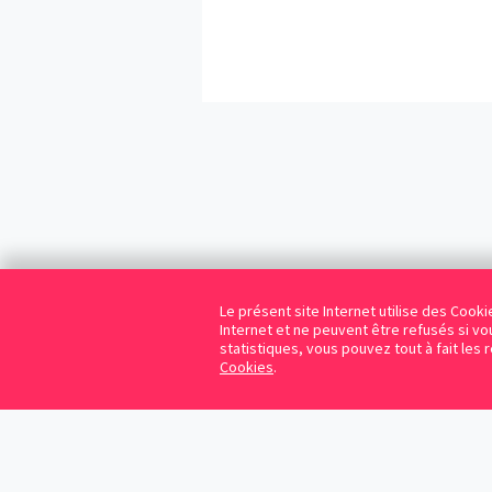
Le présent site Internet utilise des Coo
Internet et ne peuvent être refusés si vou
statistiques, vous pouvez tout à fait les 
Cookies
.