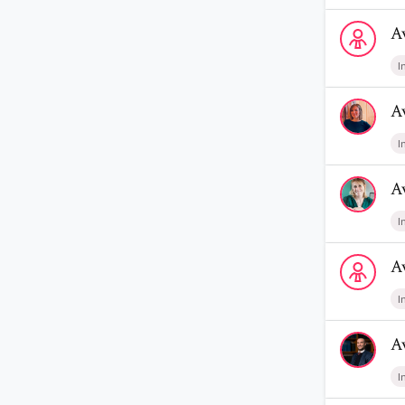
Voir le prof
A
I
Voir le profi
A
I
Voir le profi
A
I
Voir le profi
A
I
Voir le prof
A
I