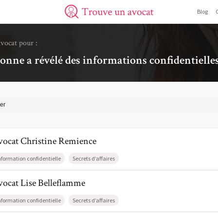
Blog
Trouve un avocat
avocat pour :
onne a révélé des informations confidentielle
er
il de AvocatChristine Remience
vocat
Christine
Remience
nformation confidentielle
Secrets d’affaires
il de AvocatLise Belleflamme
vocat
Lise
Belleflamme
nformation confidentielle
Secrets d’affaires
il de AvocatRaphaël Canvat