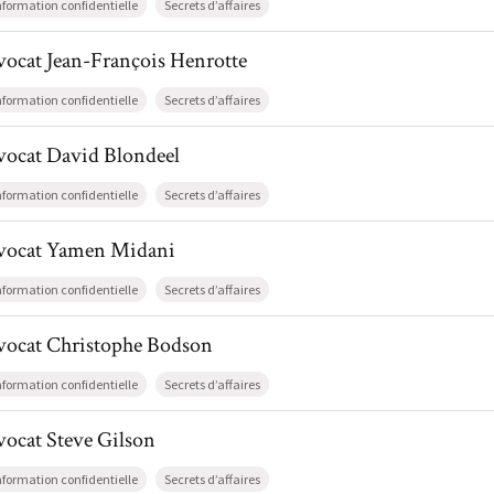
nformation confidentielle
Secrets d’affaires
il de AvocatJean-François Henrotte
vocat
Jean-François
Henrotte
nformation confidentielle
Secrets d’affaires
l de AvocatDavid Blondeel
vocat
David
Blondeel
nformation confidentielle
Secrets d’affaires
il de AvocatYamen Midani
vocat
Yamen
Midani
nformation confidentielle
Secrets d’affaires
il de AvocatChristophe Bodson
vocat
Christophe
Bodson
nformation confidentielle
Secrets d’affaires
l de AvocatSteve Gilson
vocat
Steve
Gilson
nformation confidentielle
Secrets d’affaires