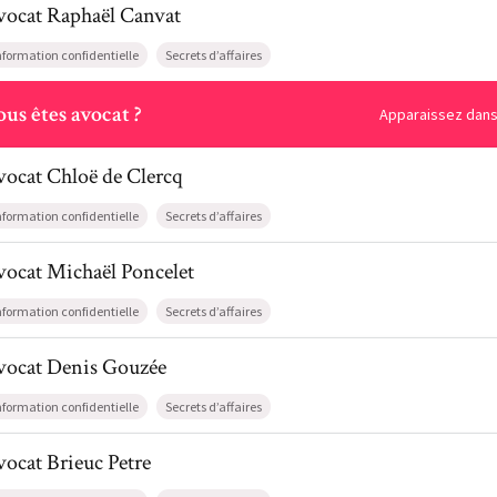
vocat
Raphaël
Canvat
nformation confidentielle
Secrets d’affaires
ous
us êtes avocat ?
Apparaissez dans 
l de AvocatChloë de Clercq
vocat
Chloë
de Clercq
nformation confidentielle
Secrets d’affaires
l de AvocatMichaël Poncelet
vocat
Michaël
Poncelet
nformation confidentielle
Secrets d’affaires
l de AvocatDenis Gouzée
vocat
Denis
Gouzée
nformation confidentielle
Secrets d’affaires
l de AvocatBrieuc Petre
vocat
Brieuc
Petre