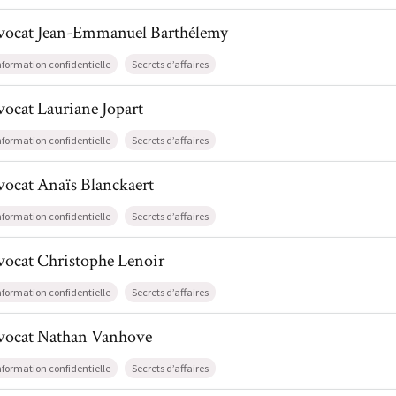
il de AvocatJean-Emmanuel Barthélemy
vocat
Jean-Emmanuel
Barthélemy
nformation confidentielle
Secrets d’affaires
l de AvocatLauriane Jopart
vocat
Lauriane
Jopart
nformation confidentielle
Secrets d’affaires
l de AvocatAnaïs Blanckaert
vocat
Anaïs
Blanckaert
nformation confidentielle
Secrets d’affaires
l de AvocatChristophe Lenoir
vocat
Christophe
Lenoir
nformation confidentielle
Secrets d’affaires
il de AvocatNathan Vanhove
vocat
Nathan
Vanhove
nformation confidentielle
Secrets d’affaires