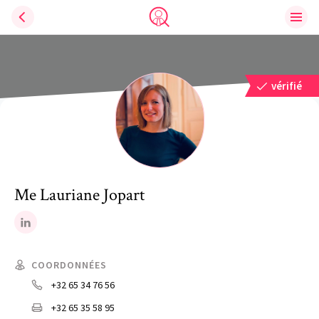
Ouvri
Trouve un avocat
vérifié
Me
Lauriane
Jopart
LinkedIn
COORDONNÉES
+32 65 34 76 56
+32 65 35 58 95