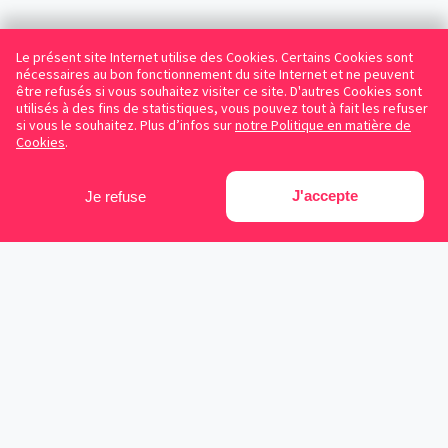
Le présent site Internet utilise des Cookies. Certains Cookies sont
nécessaires au bon fonctionnement du site Internet et ne peuvent
être refusés si vous souhaitez visiter ce site. D'autres Cookies sont
utilisés à des fins de statistiques, vous pouvez tout à fait les refuser
si vous le souhaitez. Plus d’infos sur
notre Politique en matière de
Cookies
.
J'accepte
Je refuse
Facebook
Instagram
LinkedIn
Avocats référencés
Contrats gratuits
Blog
Cookies
Protection des données personnelles
Conditions d’utilisation
Mentions légales