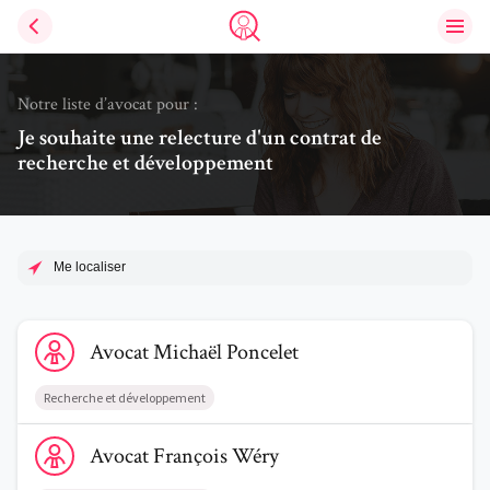
Ouvri
Trouve un avocat
Notre liste d’avocat pour :
Je souhaite une relecture d'un contrat de
recherche et développement
Me localiser
Voir le profil de AvocatMichaël Poncelet
Avocat
Michaël
Poncelet
Recherche et développement
Voir le profil de AvocatFrançois Wéry
Avocat
François
Wéry