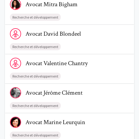
Blog
Avocat
Mitra
Bigham
Comment nous vous aidons
Recherche et développement
Qui sommes-nous
Voir le profil de AvocatDavid Blondeel
Avocat
David
Blondeel
Une start-up 100% indépendante
Recherche et développement
Voir le profil de AvocatValentine Chantry
Avocat
Valentine
Chantry
Recherche et développement
Voir le profil de AvocatJérôme Clément
Avocat
Jérôme
Clément
Recherche et développement
Voir le profil de AvocatMarine Leurquin
Avocat
Marine
Leurquin
Recherche et développement