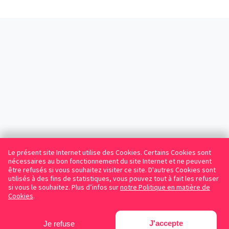
Le présent site Internet utilise des Cookies. Certains Cookies sont
nécessaires au bon fonctionnement du site Internet et ne peuvent
être refusés si vous souhaitez visiter ce site. D'autres Cookies sont
utilisés à des fins de statistiques, vous pouvez tout à fait les refuser
si vous le souhaitez. Plus d’infos sur
notre Politique en matière de
Cookies
.
J'accepte
Je refuse