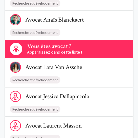
Recherche et développement
Voir le profil de AvocatAnaïs Blanckaert
Avocat
Anaïs
Blanckaert
Recherche et développement
Contactez-nous
Vous êtes avocat ?
Apparaissez dans cette liste !
Voir le profil de AvocatLara Van Assche
Avocat
Lara
Van Assche
Recherche et développement
Voir le profil de AvocatJessica Dallapiccola
Avocat
Jessica
Dallapiccola
Recherche et développement
Voir le profil de AvocatLaurent Masson
Avocat
Laurent
Masson