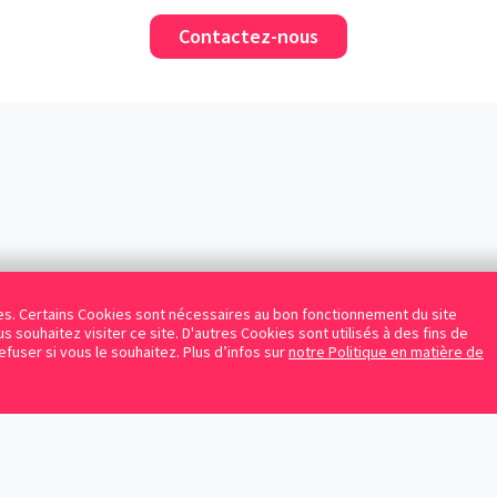
Contactez-nous
kies. Certains Cookies sont nécessaires au bon fonctionnement du site
s souhaitez visiter ce site. D'autres Cookies sont utilisés à des fins de
refuser si vous le souhaitez. Plus d’infos sur
notre Politique en matière de
Facebook
Instagram
LinkedIn
Avocats référencés
Contrats gratuits
Blog