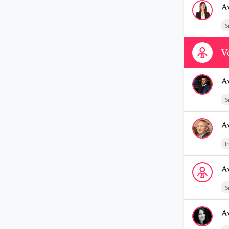
A
S
Contactez-n
Vo
Voir le prof
A
S
Voir le profi
A
I
Voir le prof
A
S
Voir le profi
A