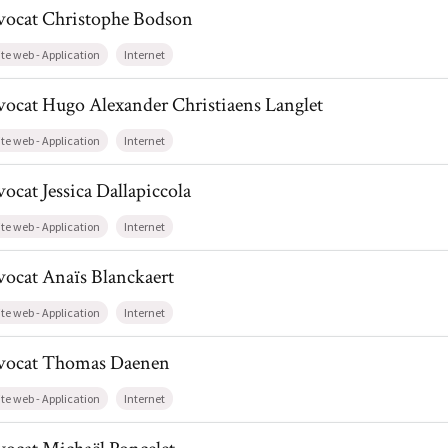
il de AvocatChristophe Bodson
vocat
Christophe
Bodson
ite web - Application
Internet
il de AvocatHugo Alexander Christiaens Langlet
vocat
Hugo Alexander
Christiaens Langlet
ite web - Application
Internet
l de AvocatJessica Dallapiccola
vocat
Jessica
Dallapiccola
ite web - Application
Internet
l de AvocatAnaïs Blanckaert
vocat
Anaïs
Blanckaert
ite web - Application
Internet
il de AvocatThomas Daenen
vocat
Thomas
Daenen
ite web - Application
Internet
l de AvocatMichaël Poncelet