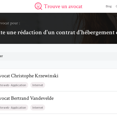
Blog
Trouve un avocat
avocat pour :
ite une rédaction d'un contrat d'hébergement d
er
il de AvocatChristophe Krzewinski
vocat
Christophe
Krzewinski
ite web - Application
Internet
il de AvocatBertrand Vandevelde
vocat
Bertrand
Vandevelde
ite web - Application
Internet
il de AvocatLise Belleflamme