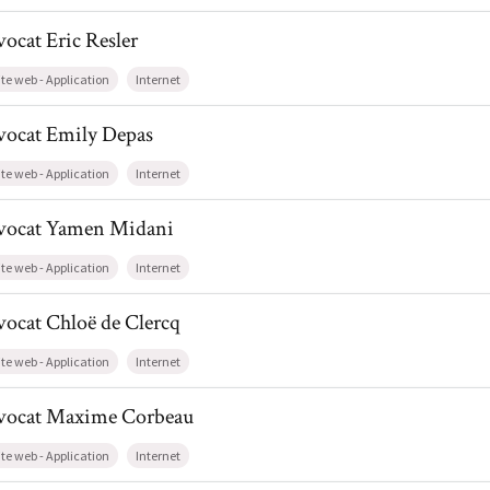
l de AvocatEric Resler
vocat
Eric
Resler
ite web - Application
Internet
l de AvocatEmily Depas
vocat
Emily
Depas
ite web - Application
Internet
il de AvocatYamen Midani
vocat
Yamen
Midani
ite web - Application
Internet
l de AvocatChloë de Clercq
vocat
Chloë
de Clercq
ite web - Application
Internet
il de AvocatMaxime Corbeau
vocat
Maxime
Corbeau
ite web - Application
Internet