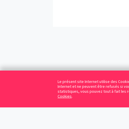
Le présent site Internet utilise des Coo
Internet et ne peuvent être refusés si vou
statistiques, vous pouvez tout à fait les 
Cookies
.