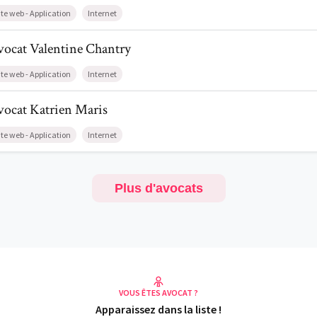
ite web - Application
Internet
l de AvocatValentine Chantry
vocat
Valentine
Chantry
ite web - Application
Internet
l de AvocatKatrien Maris
vocat
Katrien
Maris
ite web - Application
Internet
Plus d'avocats
VOUS ÊTES AVOCAT ?
Apparaissez dans la liste !