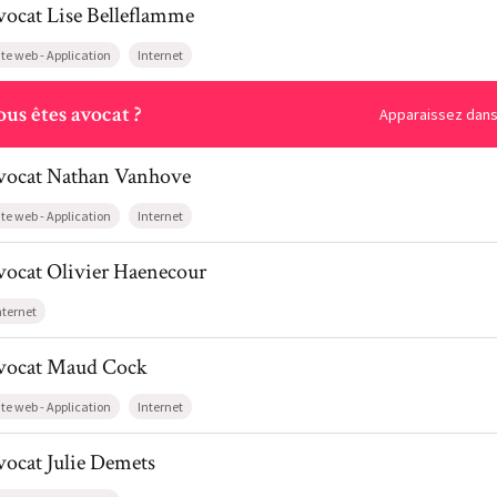
vocat
Lise
Belleflamme
ite web - Application
Internet
ous
us êtes avocat ?
Apparaissez dans 
il de AvocatNathan Vanhove
vocat
Nathan
Vanhove
ite web - Application
Internet
l de AvocatOlivier Haenecour
vocat
Olivier
Haenecour
nternet
il de AvocatMaud Cock
vocat
Maud
Cock
ite web - Application
Internet
l de AvocatJulie Demets
vocat
Julie
Demets