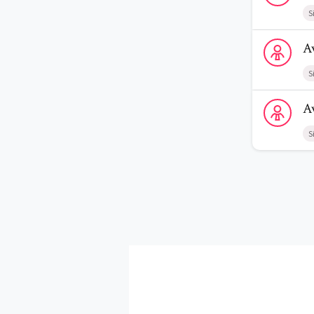
S
Voir le profi
A
S
Voir le profi
A
S