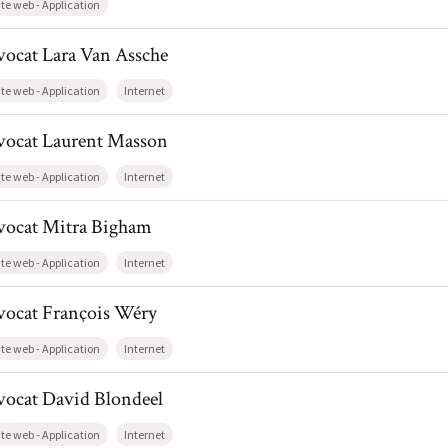
ite web - Application
l de AvocatLara Van Assche
vocat
Lara
Van Assche
ite web - Application
Internet
il de AvocatLaurent Masson
vocat
Laurent
Masson
ite web - Application
Internet
il de AvocatMitra Bigham
vocat
Mitra
Bigham
ite web - Application
Internet
l de AvocatFrançois Wéry
vocat
François
Wéry
ite web - Application
Internet
l de AvocatDavid Blondeel
vocat
David
Blondeel
ite web - Application
Internet