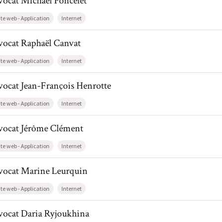
vocat
Michaël
Poncelet
ite web - Application
Internet
il de AvocatRaphaël Canvat
vocat
Raphaël
Canvat
ite web - Application
Internet
il de AvocatJean-François Henrotte
vocat
Jean-François
Henrotte
ite web - Application
Internet
il de AvocatJérôme Clément
vocat
Jérôme
Clément
ite web - Application
Internet
l de AvocatMarine Leurquin
vocat
Marine
Leurquin
ite web - Application
Internet
l de AvocatDaria Ryjoukhina
vocat
Daria
Ryjoukhina