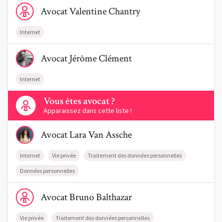
Voir le profil de AvocatValentine Chantry
Avocat
Valentine
Chantry
Internet
Voir le profil de AvocatJérôme Clément
Avocat
Jérôme
Clément
Internet
Contactez-nous
Vous êtes avocat ?
Apparaissez dans cette liste !
Voir le profil de AvocatLara Van Assche
Avocat
Lara
Van Assche
Internet
Vie privée
Traitement des données personnelles
Données personnelles
Voir le profil de AvocatBruno Balthazar
Avocat
Bruno
Balthazar
Vie privée
Traitement des données personnelles