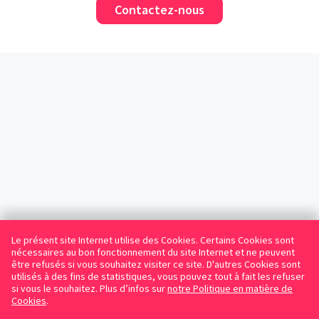
Contactez-nous
Le présent site Internet utilise des Cookies. Certains Cookies sont
nécessaires au bon fonctionnement du site Internet et ne peuvent
être refusés si vous souhaitez visiter ce site. D'autres Cookies sont
utilisés à des fins de statistiques, vous pouvez tout à fait les refuser
si vous le souhaitez. Plus d’infos sur
notre Politique en matière de
Cookies
.