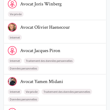
Avocat
Joris
Winberg
Vie privée
Voir le profil de AvocatOlivier Haenecour
Avocat
Olivier
Haenecour
Internet
Voir le profil de AvocatJacques Piron
Avocat
Jacques
Piron
Internet
Traitement des données personnelles
Données personnelles
Voir le profil de AvocatYamen Midani
Avocat
Yamen
Midani
Internet
Vie privée
Traitement des données personnelles
Données personnelles
Voir le profil de AvocatEmily Depas