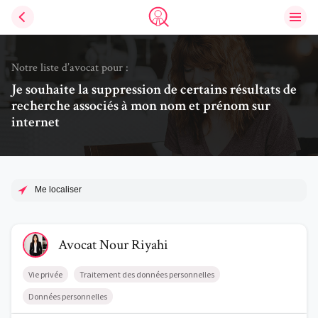
Ouvri
Trouve un avocat
Notre liste d’avocat pour :
Je souhaite la suppression de certains résultats de
recherche associés à mon nom et prénom sur
internet
Me localiser
Voir le profil de AvocatNour Riyahi
Avocat
Nour
Riyahi
Vie privée
Traitement des données personnelles
Données personnelles