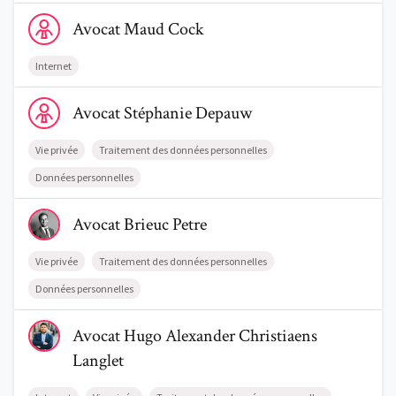
Voir le profil de AvocatMaud Cock
Avocat
Maud
Cock
Internet
Voir le profil de AvocatStéphanie Depauw
Avocat
Stéphanie
Depauw
Vie privée
Traitement des données personnelles
Données personnelles
Voir le profil de AvocatBrieuc Petre
Avocat
Brieuc
Petre
Vie privée
Traitement des données personnelles
Données personnelles
Voir le profil de AvocatHugo Alexander Christiaens Langlet
Avocat
Hugo Alexander
Christiaens
Langlet
Trouve un avocat