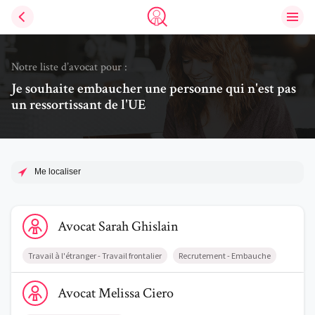
Ouvri
Trouve un avocat
Notre liste d’avocat pour :
Je souhaite embaucher une personne qui n'est pas
un ressortissant de l'UE
Me localiser
Voir le profil de AvocatSarah Ghislain
Avocat
Sarah
Ghislain
Travail à l'étranger - Travail frontalier
Recrutement - Embauche
Voir le profil de AvocatMelissa Ciero
Avocat
Melissa
Ciero