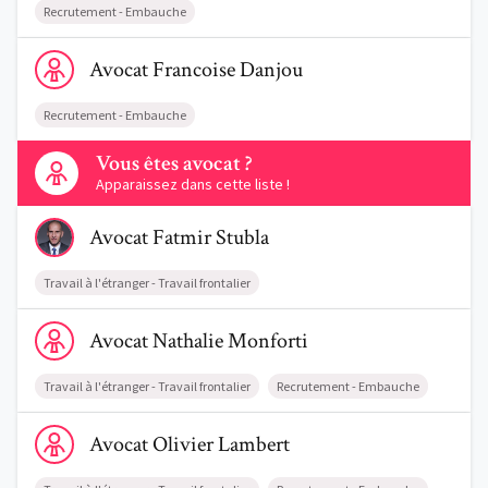
Recrutement - Embauche
Voir le profil de AvocatFrancoise Danjou
Avocat
Francoise
Danjou
Recrutement - Embauche
Contactez-nous
Vous êtes avocat ?
Apparaissez dans cette liste !
Voir le profil de AvocatFatmir Stubla
Avocat
Fatmir
Stubla
Travail à l'étranger - Travail frontalier
Voir le profil de AvocatNathalie Monforti
Avocat
Nathalie
Monforti
Travail à l'étranger - Travail frontalier
Recrutement - Embauche
Voir le profil de AvocatOlivier Lambert
Avocat
Olivier
Lambert