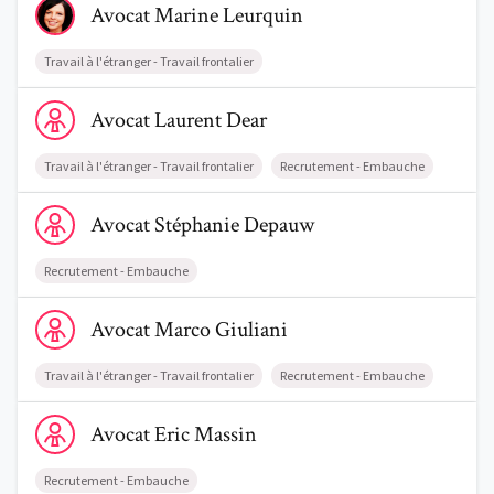
Avocat
Marine
Leurquin
Travail à l'étranger - Travail frontalier
Voir le profil de AvocatLaurent Dear
Avocat
Laurent
Dear
Trouve un avocat
Travail à l'étranger - Travail frontalier
Recrutement - Embauche
Blog
Voir le profil de AvocatStéphanie Depauw
Avocat
Stéphanie
Depauw
Comment nous vous aidons
Recrutement - Embauche
Qui sommes-nous
Voir le profil de AvocatMarco Giuliani
Avocat
Marco
Giuliani
Une start-up 100% indépendante
Travail à l'étranger - Travail frontalier
Recrutement - Embauche
Voir le profil de AvocatEric Massin
Avocat
Eric
Massin
Recrutement - Embauche