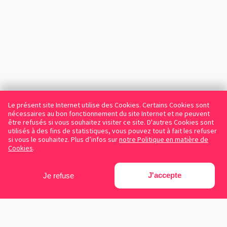
Le présent site Internet utilise des Cookies. Certains Cookies sont
nécessaires au bon fonctionnement du site Internet et ne peuvent
être refusés si vous souhaitez visiter ce site. D'autres Cookies sont
utilisés à des fins de statistiques, vous pouvez tout à fait les refuser
si vous le souhaitez. Plus d’infos sur
notre Politique en matière de
Cookies
.
J'accepte
Je refuse
Facebook
Instagram
LinkedIn