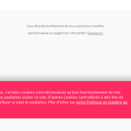
Vous êtes Maitre Materne et vous souhaitez modifier,
personnaliser ou supprimer votre profil ?
Cliquez ici
kies. Certains Cookies sont nécessaires au bon fonctionnement du site
s souhaitez visiter ce site. D'autres Cookies sont utilisés à des fins de
refuser si vous le souhaitez. Plus d’infos sur
notre Politique en matière de
Facebook
Instagram
LinkedIn