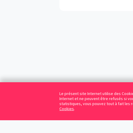
Le présent site Internet utilise des Coo
Internet et ne peuvent être refusés si vou
statistiques, vous pouvez tout à fait les 
Cookies
.