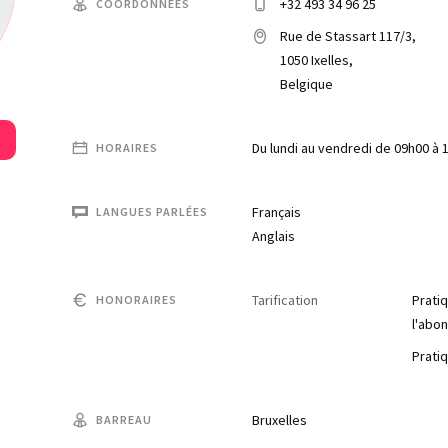
+32 493 34 96 25
COORDONNÉES
Rue de Stassart 117/3,
1050 Ixelles,
Belgique
Du lundi au vendredi de 09h00 à 
HORAIRES
Français
LANGUES PARLÉES
Anglais
Tarification
Pratiq
HONORAIRES
l'abo
Pratiq
Bruxelles
BARREAU