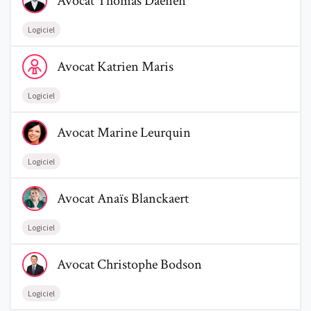
Avocat
Thomas
Daenen
Logiciel
Voir le profil de AvocatKatrien Maris
Avocat
Katrien
Maris
Logiciel
Voir le profil de AvocatMarine Leurquin
Avocat
Marine
Leurquin
Logiciel
Voir le profil de AvocatAnaïs Blanckaert
Avocat
Anaïs
Blanckaert
Logiciel
Voir le profil de AvocatChristophe Bodson
Avocat
Christophe
Bodson
Logiciel