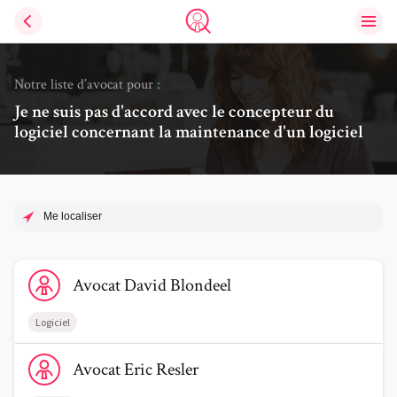
Ouvri
Trouve un avocat
Notre liste d’avocat pour :
Je ne suis pas d'accord avec le concepteur du
logiciel concernant la maintenance d'un logiciel
Me localiser
Voir le profil de AvocatDavid Blondeel
Avocat
David
Blondeel
Logiciel
Voir le profil de AvocatEric Resler
Avocat
Eric
Resler