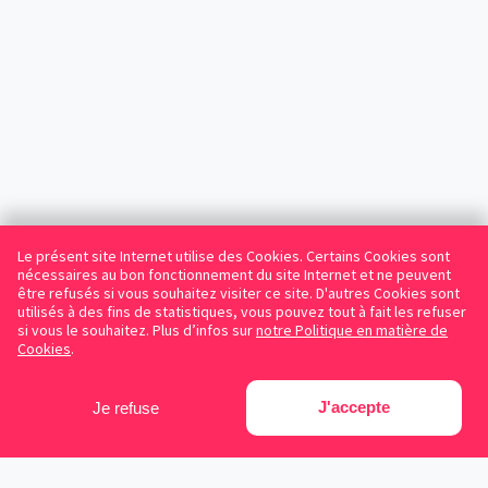
Le présent site Internet utilise des Cookies. Certains Cookies sont
nécessaires au bon fonctionnement du site Internet et ne peuvent
être refusés si vous souhaitez visiter ce site. D'autres Cookies sont
utilisés à des fins de statistiques, vous pouvez tout à fait les refuser
si vous le souhaitez. Plus d’infos sur
notre Politique en matière de
Cookies
.
J'accepte
Je refuse
Facebook
Instagram
LinkedIn