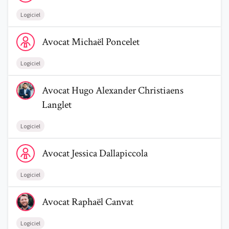
Logiciel
Voir le profil de AvocatMichaël Poncelet
Avocat
Michaël
Poncelet
Logiciel
Voir le profil de AvocatHugo Alexander Christiaens Langlet
Avocat
Hugo Alexander
Christiaens
Langlet
Logiciel
Voir le profil de AvocatJessica Dallapiccola
Avocat
Jessica
Dallapiccola
Logiciel
Voir le profil de AvocatRaphaël Canvat
Avocat
Raphaël
Canvat
Logiciel