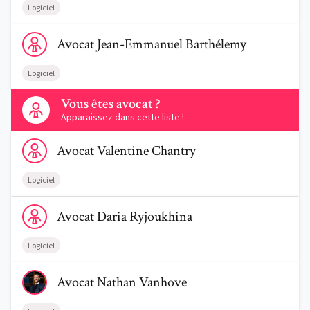
Logiciel
Voir le profil de AvocatJean-Emmanuel Barthélemy
Avocat
Jean-Emmanuel
Barthélemy
Logiciel
Contactez-nous
Vous êtes avocat ?
Apparaissez dans cette liste !
Voir le profil de AvocatValentine Chantry
Avocat
Valentine
Chantry
Logiciel
Voir le profil de AvocatDaria Ryjoukhina
Avocat
Daria
Ryjoukhina
Logiciel
Voir le profil de AvocatNathan Vanhove
Avocat
Nathan
Vanhove