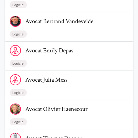
Logiciel
Voir le profil de AvocatBertrand Vandevelde
Avocat
Bertrand
Vandevelde
Logiciel
Voir le profil de AvocatEmily Depas
Avocat
Emily
Depas
Logiciel
Voir le profil de AvocatJulia Mess
Avocat
Julia
Mess
Logiciel
Voir le profil de AvocatOlivier Haenecour
Avocat
Olivier
Haenecour
Logiciel
Voir le profil de AvocatThomas Daenen