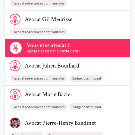
Taxes et redevances communales
Voir le profil de AvocatGil Meurisse
Avocat
Gil
Meurisse
Taxes et redevances communales
Contactez-nous
Vous êtes avocat ?
Apparaissez dans cette liste !
Voir le profil de AvocatJulien Bouillard
Avocat
Julien
Bouillard
Taxes et redevances communales
Budget communal
Voir le profil de AvocatMarie Bazier
Avocat
Marie
Bazier
Taxes et redevances communales
Budget communal
Voir le profil de AvocatPierre-Henry Baudinet
Avocat
Pierre-Henry
Baudinet