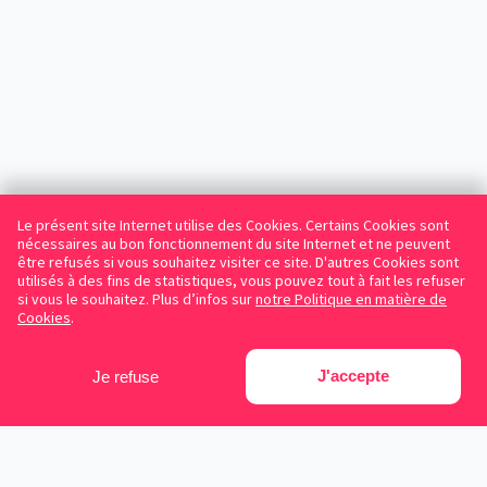
Le présent site Internet utilise des Cookies. Certains Cookies sont
nécessaires au bon fonctionnement du site Internet et ne peuvent
être refusés si vous souhaitez visiter ce site. D'autres Cookies sont
utilisés à des fins de statistiques, vous pouvez tout à fait les refuser
si vous le souhaitez. Plus d’infos sur
notre Politique en matière de
Cookies
.
J'accepte
Je refuse
Facebook
Instagram
LinkedIn