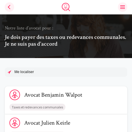
Ouvri
Trouve un avocat
Notre liste d’avocat pour :
Je dois payer des taxes ou redevances communales.
Je ne suis pas d'accord
Me localiser
Voir le profil de AvocatBenjamin Walpot
Avocat
Benjamin
Walpot
Taxes et redevances communales
Voir le profil de AvocatJulien Keirle
Avocat
Julien
Keirle