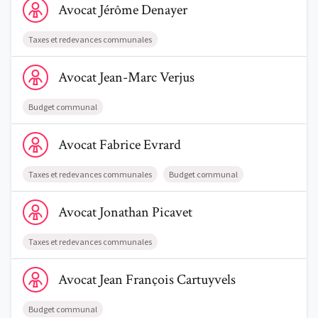
Avocat
Jérôme
Denayer
Taxes et redevances communales
Voir le profil de AvocatJean-Marc Verjus
Avocat
Jean-Marc
Verjus
Trouve un avocat
Budget communal
Blog
Voir le profil de AvocatFabrice Evrard
Avocat
Fabrice
Evrard
Comment nous vous aidons
Taxes et redevances communales
Budget communal
Qui sommes-nous
Voir le profil de AvocatJonathan Picavet
Avocat
Jonathan
Picavet
Une start-up 100% indépendante
Taxes et redevances communales
Voir le profil de AvocatJean François Cartuyvels
Avocat
Jean François
Cartuyvels
Budget communal