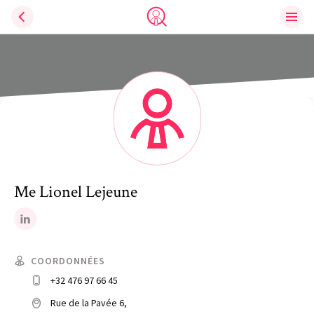
Ouvri
Trouve un avocat
Me
Lionel
Lejeune
LinkedIn
COORDONNÉES
+32 476 97 66 45
Rue de la Pavée 6,