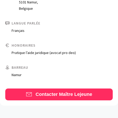
5101 Namur,
Belgique
LANGUE PARLÉE
Français
HONORAIRES
Trouve un avocat
Pratique l’aide juridique (avocat pro deo)
Blog
BARREAU
Comment nous vous aidons
Namur
Qui sommes-nous
Une start-up 100% indépendante
Contacter Maître Lejeune