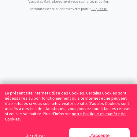
Vous êtes Maitre Lejeune et vous souhaitez modifier,
personnaliser ou supprimer votre profil ?
Cliquez ici
Le présent site Internet utilise des Cookies. Certains Cookies sont
nécessaires au bon fonctionnement du site Internet et ne peuvent
être refusés si vous souhaitez visiter ce site. D'autres Cookies sont
utilisés à des fins de statistiques, vous pouvez tout à fait les refuser
si vous le souhaitez. Plus d’infos sur
notre Politique en matière de
Cookies
.
J'accepte
Je refuse