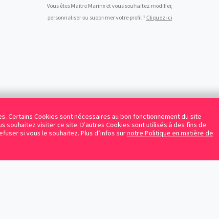
Vous êtes Maitre Marinx et vous souhaitez modifier,
personnaliser ou supprimer votre profil ?
Cliquez ici
kies. Certains Cookies sont nécessaires au bon fonctionnement du site
s souhaitez visiter ce site. D'autres Cookies sont utilisés à des fins de
refuser si vous le souhaitez. Plus d’infos sur
notre Politique en matière de
Facebook
Instagram
LinkedIn
Avocats référencés
Contrats gratuits
Blog
Protection des données personnelles
Conditions d’utilisation
Mentions légales
Sitemap
Contacte