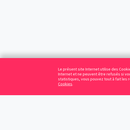
Le présent site Internet utilise des Coo
Internet et ne peuvent être refusés si vou
statistiques, vous pouvez tout à fait les 
Cookies
.
Cookies