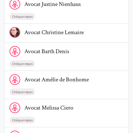
Avocat
Justine
Nienhaus
Chèque repas
Voir le profil de AvocatChristine Lemaire
Avocat
Christine
Lemaire
Trouve un avocat
Voir le profil de AvocatBarth Denis
Blog
Avocat
Barth
Denis
Comment nous vous aidons
Chèque repas
Voir le profil de AvocatAmélie de Bonhome
Qui sommes-nous
Avocat
Amélie
de Bonhome
Une start-up 100% indépendante
Chèque repas
Voir le profil de AvocatMelissa Ciero
Avocat
Melissa
Ciero
Chèque repas
Voir le profil de AvocatDelphine Castermans