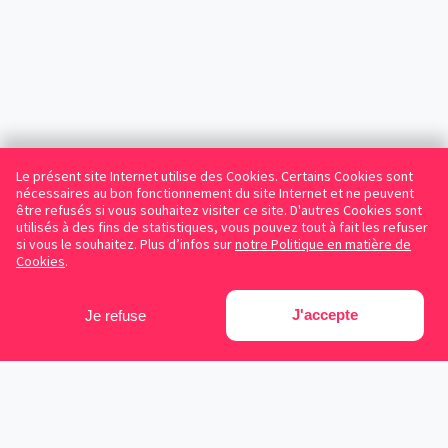
Le présent site Internet utilise des Cookies. Certains Cookies sont
nécessaires au bon fonctionnement du site Internet et ne peuvent
être refusés si vous souhaitez visiter ce site. D'autres Cookies sont
utilisés à des fins de statistiques, vous pouvez tout à fait les refuser
si vous le souhaitez. Plus d’infos sur
notre Politique en matière de
Cookies
.
J'accepte
Je refuse
Facebook
Instagram
LinkedIn
Avocats référencés
Contrats gratuits