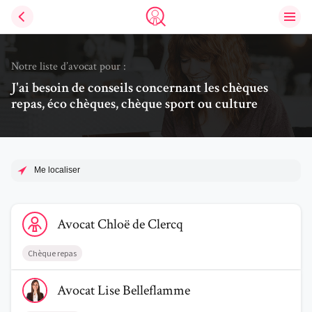
Ouvri
Trouve un avocat
Notre liste d’avocat pour :
J'ai besoin de conseils concernant les chèques
repas, éco chèques, chèque sport ou culture
Me localiser
Voir le profil de AvocatChloë de Clercq
Avocat
Chloë
de Clercq
Chèque repas
Voir le profil de AvocatLise Belleflamme
Avocat
Lise
Belleflamme