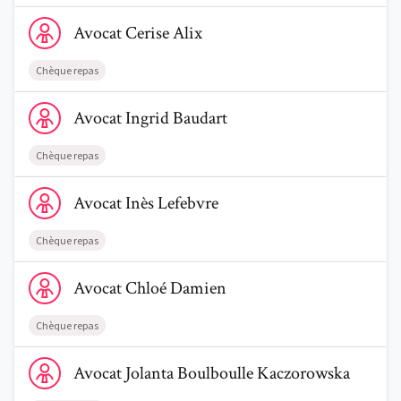
Voir le profil de AvocatCerise Alix
Avocat
Cerise
Alix
Chèque repas
Voir le profil de AvocatIngrid Baudart
Avocat
Ingrid
Baudart
Chèque repas
Voir le profil de AvocatInès Lefebvre
Avocat
Inès
Lefebvre
Chèque repas
Voir le profil de AvocatChloé Damien
Avocat
Chloé
Damien
Chèque repas
Voir le profil de AvocatJolanta Boulboulle Kaczorowska
Avocat
Jolanta
Boulboulle Kaczorowska