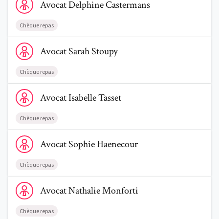
Avocat
Delphine
Castermans
Chèque repas
Voir le profil de AvocatSarah Stoupy
Avocat
Sarah
Stoupy
Chèque repas
Voir le profil de AvocatIsabelle Tasset
Avocat
Isabelle
Tasset
Chèque repas
Voir le profil de AvocatSophie Haenecour
Avocat
Sophie
Haenecour
Chèque repas
Voir le profil de AvocatNathalie Monforti
Avocat
Nathalie
Monforti
Chèque repas