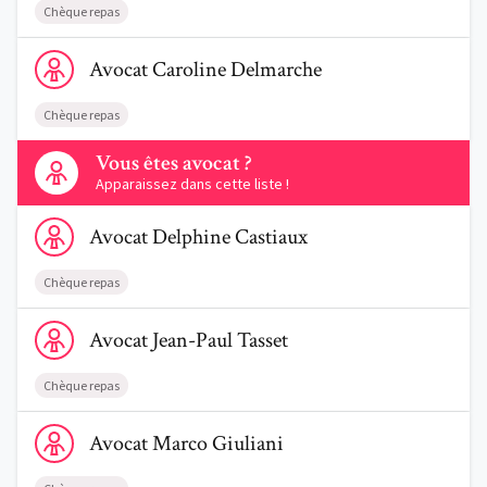
Chèque repas
Voir le profil de AvocatCaroline Delmarche
Avocat
Caroline
Delmarche
Chèque repas
Contactez-nous
Vous êtes avocat ?
Apparaissez dans cette liste !
Voir le profil de AvocatDelphine Castiaux
Avocat
Delphine
Castiaux
Chèque repas
Voir le profil de AvocatJean-Paul Tasset
Avocat
Jean-Paul
Tasset
Chèque repas
Voir le profil de AvocatMarco Giuliani
Avocat
Marco
Giuliani