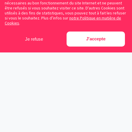
nécessaires au bon fonctionnement du site Internet et ne peuvent
être refusés si vous souhaitez visiter ce site. D'autres Cookies sont
utilisés à des fins de statistiques, vous pouvez tout à fait les refuser
si vous le souhaitez. Plus d’infos sur
notre Politique en matière de
Cookies
.
J'accepte
Je refuse
Facebook
Instagram
LinkedIn
Avocats référencés
Contrats gratuits
Blog
Cookies
Protection des données personnelles
Conditions d’utilisation
Mentions légales
Sitemap
Contacter Symplicy