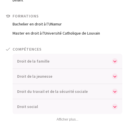
Trouve un avocat
FORMATIONS
Blog
Bachelier en droit à l’UNamur
Comment nous vous aidons
Master en droit à l'Université Catholique de Louvain
Qui sommes-nous
COMPÉTENCES
Une start-up 100% indépendante
Droit de la famille
Droit de la jeunesse
Droit du travail et de la sécurité sociale
Droit social
Afficher plus...