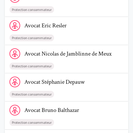
Protection consommateur
Voir le profil de AvocatEric Resler
Avocat
Eric
Resler
Trouve un avocat
Protection consommateur
Voir le profil de AvocatNicolas de Jamblinne de Meux
Blog
Avocat
Nicolas
de Jamblinne de Meux
Comment nous vous aidons
Protection consommateur
Qui sommes-nous
Voir le profil de AvocatStéphanie Depauw
Avocat
Stéphanie
Depauw
Une start-up 100% indépendante
Protection consommateur
Voir le profil de AvocatBruno Balthazar
Avocat
Bruno
Balthazar
Protection consommateur
Voir le profil de AvocatAlexandre Duriau