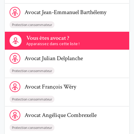
Voir le profil de AvocatJean-Emmanuel Barthélemy
Avocat
Jean-Emmanuel
Barthélemy
Protection consommateur
Contactez-nous
Vous êtes avocat ?
Apparaissez dans cette liste !
Voir le profil de AvocatJulian Delplanche
Avocat
Julian
Delplanche
Protection consommateur
Voir le profil de AvocatFrançois Wéry
Avocat
François
Wéry
Protection consommateur
Voir le profil de AvocatAngélique Combrexelle
Avocat
Angélique
Combrexelle
Protection consommateur