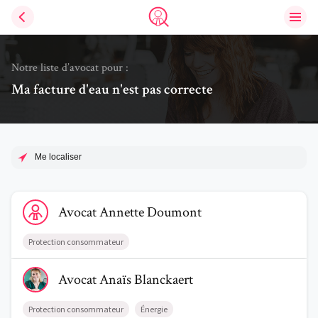
Ouvri
Trouve un avocat
Notre liste d’avocat pour :
Ma facture d'eau n'est pas correcte
Me localiser
Voir le profil de AvocatAnnette Doumont
Avocat
Annette
Doumont
Protection consommateur
Voir le profil de AvocatAnaïs Blanckaert
Avocat
Anaïs
Blanckaert
Protection consommateur
Énergie