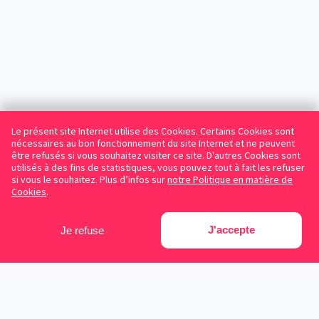
Le présent site Internet utilise des Cookies. Certains Cookies sont
nécessaires au bon fonctionnement du site Internet et ne peuvent
être refusés si vous souhaitez visiter ce site. D'autres Cookies sont
utilisés à des fins de statistiques, vous pouvez tout à fait les refuser
si vous le souhaitez. Plus d’infos sur
notre Politique en matière de
Cookies
.
J'accepte
Je refuse
Facebook
Instagram
LinkedIn
Avocats référencés