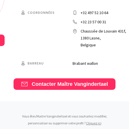
+32 497 52 10 64
COORDONNÉES
+32 23 57 00 31
Chaussée de Louvain 431f,
1380 Lasne,
Belgique
Brabant wallon
BARREAU
Contacter Maître Vangindertael
Vous êtes Maitre Vangindertael et vous souhaitez modifier,
personnaliser ou supprimer votre profil ?
Cliquez ici