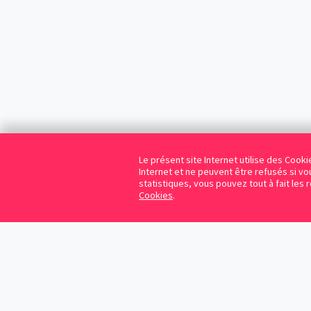
Le présent site Internet utilise des Coo
Internet et ne peuvent être refusés si vou
statistiques, vous pouvez tout à fait les 
Cookies
.
Cookies