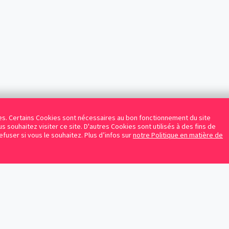
kies. Certains Cookies sont nécessaires au bon fonctionnement du site
s souhaitez visiter ce site. D'autres Cookies sont utilisés à des fins de
refuser si vous le souhaitez. Plus d’infos sur
notre Politique en matière de
Facebook
Instagram
LinkedIn
Avocats référencés
Contrats gratuits
Blog
Protection des données personnelles
Conditions d’utilisation
Mentions légales
Sitemap
Contacte