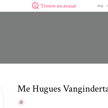
Blog
Trouve un avocat
Me
Hugues
Vanginderta
Site web