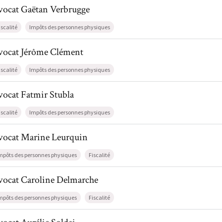
il de AvocatGaëtan Verbrugge
vocat
Gaëtan
Verbrugge
iscalité
Impôts des personnes physiques
il de AvocatJérôme Clément
vocat
Jérôme
Clément
iscalité
Impôts des personnes physiques
l de AvocatFatmir Stubla
vocat
Fatmir
Stubla
iscalité
Impôts des personnes physiques
l de AvocatMarine Leurquin
vocat
Marine
Leurquin
mpôts des personnes physiques
Fiscalité
il de AvocatCaroline Delmarche
vocat
Caroline
Delmarche
mpôts des personnes physiques
Fiscalité
l de AvocatAurélie Soldai