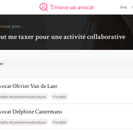
Blog
Trouve un avocat
avocat pour :
eut me taxer pour une activité collaborative
er
l de AvocatOlivier Van de Laer
vocat
Olivier
Van de Laer
mpôts des personnes physiques
Fiscalité
il de AvocatDelphine Castermans
vocat
Delphine
Castermans
mpôts des personnes physiques
Fiscalité
l de AvocatPauline Goffioul