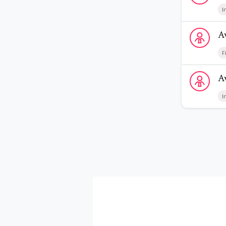
I
Voir le prof
A
F
Voir le profi
A
I