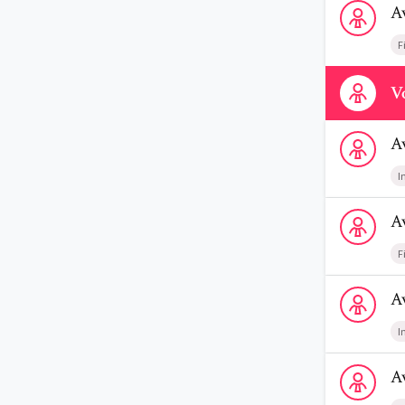
A
F
Contactez-n
Vo
Voir le profi
A
I
Voir le prof
A
F
Voir le profi
A
I
Voir le prof
A