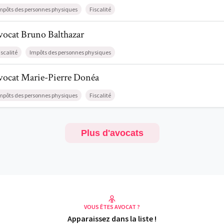
mpôts des personnes physiques
Fiscalité
il de AvocatBruno Balthazar
vocat
Bruno
Balthazar
iscalité
Impôts des personnes physiques
l de AvocatMarie-Pierre Donéa
vocat
Marie-Pierre
Donéa
mpôts des personnes physiques
Fiscalité
Plus d'avocats
VOUS ÊTES AVOCAT ?
Apparaissez dans la liste !