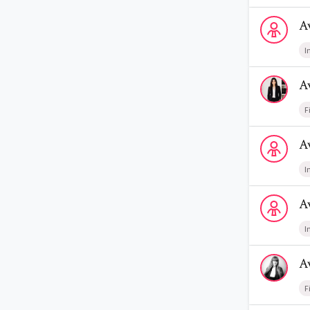
Voir le profi
A
I
Voir le profi
A
F
Voir le profi
A
I
Voir le profi
A
I
Voir le prof
A
F