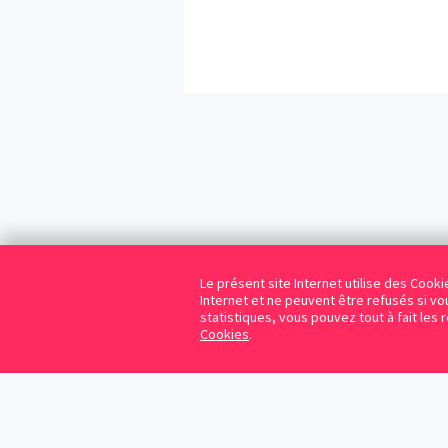
Le présent site Internet utilise des Coo
Internet et ne peuvent être refusés si vou
statistiques, vous pouvez tout à fait les 
Cookies
.