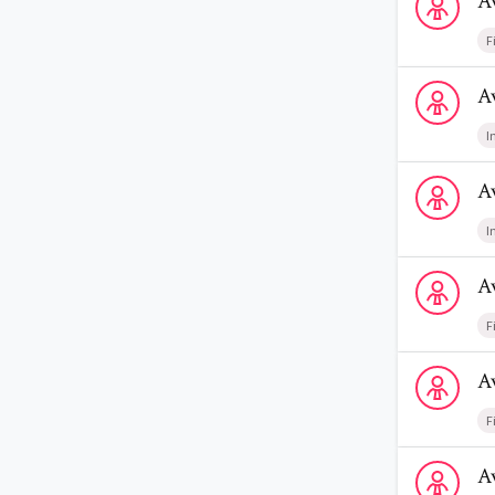
A
F
Voir le profi
A
I
Voir le profi
A
I
Voir le prof
A
F
Voir le profi
A
F
Voir le prof
A