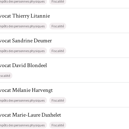
mpôts des personnes physiques
Fiscalité
l de AvocatThierry Litannie
vocat
Thierry
Litannie
mpôts des personnes physiques
Fiscalité
il de AvocatSandrine Deumer
vocat
Sandrine
Deumer
mpôts des personnes physiques
Fiscalité
l de AvocatDavid Blondeel
vocat
David
Blondeel
iscalité
il de AvocatMélanie Harvengt
vocat
Mélanie
Harvengt
mpôts des personnes physiques
Fiscalité
l de AvocatMarie-Laure Daxhelet
vocat
Marie-Laure
Daxhelet
mpôts des personnes physiques
Fiscalité