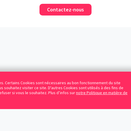
Contactez-nous
kies. Certains Cookies sont nécessaires au bon fonctionnement du site
s souhaitez visiter ce site. D'autres Cookies sont utilisés à des fins de
refuser si vous le souhaitez. Plus d’infos sur
notre Politique en matière de
Facebook
Instagram
LinkedIn
Avocats référencés
Contrats gratuits
Blog