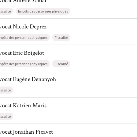
vocat
Aurélie
Soldai
iscalité
Impôts des personnes physiques
l de AvocatNicole Deprez
vocat
Nicole
Deprez
mpôts des personnes physiques
Fiscalité
l de AvocatEric Boigelot
vocat
Eric
Boigelot
mpôts des personnes physiques
Fiscalité
il de AvocatEugène Denanyoh
vocat
Eugène
Denanyoh
iscalité
l de AvocatKatrien Maris
vocat
Katrien
Maris
iscalité
il de AvocatJonathan Picavet
vocat
Jonathan
Picavet