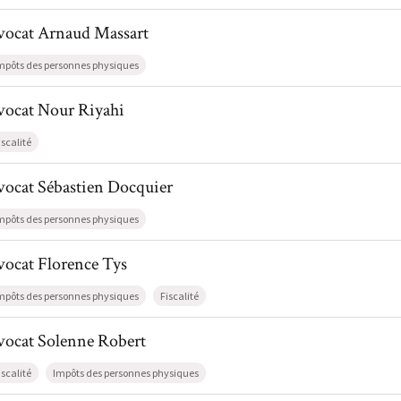
l de AvocatArnaud Massart
vocat
Arnaud
Massart
mpôts des personnes physiques
l de AvocatNour Riyahi
vocat
Nour
Riyahi
iscalité
l de AvocatSébastien Docquier
vocat
Sébastien
Docquier
mpôts des personnes physiques
l de AvocatFlorence Tys
vocat
Florence
Tys
mpôts des personnes physiques
Fiscalité
il de AvocatSolenne Robert
vocat
Solenne
Robert
iscalité
Impôts des personnes physiques