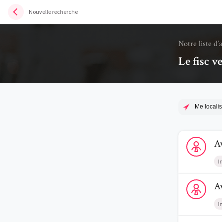
Nouvelle recherche
Notre liste d’
Le fisc v
Me localis
Voir le profi
A
I
Voir le prof
A
I
Voir le profi