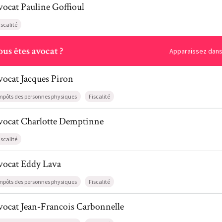
vocat
Pauline
Goffioul
iscalité
ous
us êtes avocat ?
Apparaissez dans 
l de AvocatJacques Piron
vocat
Jacques
Piron
mpôts des personnes physiques
Fiscalité
il de AvocatCharlotte Demptinne
vocat
Charlotte
Demptinne
iscalité
l de AvocatEddy Lava
vocat
Eddy
Lava
mpôts des personnes physiques
Fiscalité
il de AvocatJean-Francois Carbonnelle
vocat
Jean-Francois
Carbonnelle