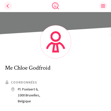
Ouvri
Trouve un avocat
Me
Chloe
Godfroid
COORDONNÉES
Pl. Poelaert 6,
1000 Bruxelles,
Belgique