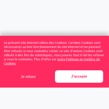
Le présent site Internet utilise des Cookies. Certains Cookies sont
nécessaires au bon fonctionnement du site Internet et ne peuvent
être refusés si vous souhaitez visiter ce site. D'autres Cookies sont
utilisés à des fins de statistiques, vous pouvez tout à fait les refuser
si vous le souhaitez. Plus d’infos sur
notre Politique en matière de
Cookies
.
J'accepte
Je refuse
Facebook
Instagram
LinkedIn
Avocats référencés
Contrats gratuits