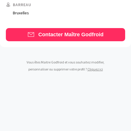
BARREAU
Bruxelles
Contacter Maître Godfroid
Trouve un avocat
Blog
Comment nous vous aidons
Vous êtes Maitre Godfroid et vous souhaitez modifier,
personnaliser ou supprimer votre profil ?
Cliquez ici
Qui sommes-nous
Une start-up 100% indépendante