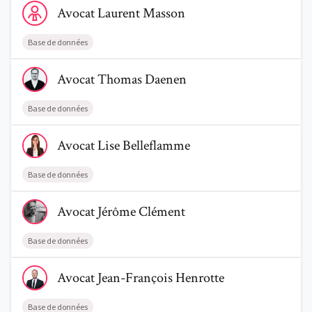
Avocat
Laurent
Masson
Base de données
Voir le profil de AvocatThomas Daenen
Avocat
Thomas
Daenen
Trouve un avocat
Base de données
Blog
Voir le profil de AvocatLise Belleflamme
Avocat
Lise
Belleflamme
Comment nous vous aidons
Base de données
Qui sommes-nous
Voir le profil de AvocatJérôme Clément
Avocat
Jérôme
Clément
Une start-up 100% indépendante
Base de données
Voir le profil de AvocatJean-François Henrotte
Avocat
Jean-François
Henrotte
Base de données