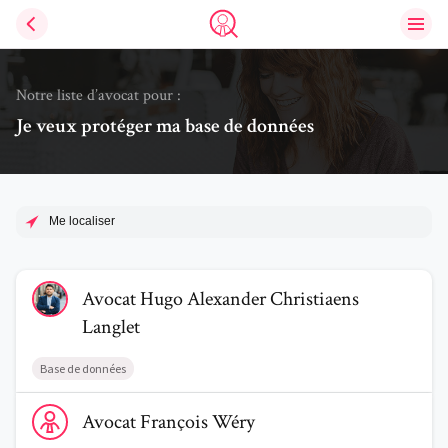
Ouvri
Trouve un avocat
Notre liste d’avocat pour :
Je veux protéger ma base de données
Me localiser
Voir le profil de AvocatHugo Alexander Christiaens Langlet
Avocat
Hugo Alexander
Christiaens
Langlet
Base de données
Voir le profil de AvocatFrançois Wéry
Avocat
François
Wéry