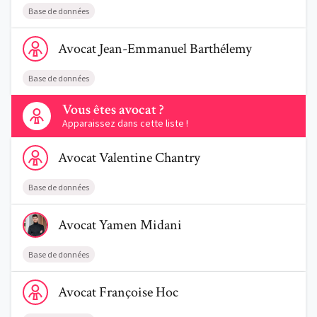
Base de données
Voir le profil de AvocatJean-Emmanuel Barthélemy
Avocat
Jean-Emmanuel
Barthélemy
Base de données
Contactez-nous
Vous êtes avocat ?
Apparaissez dans cette liste !
Voir le profil de AvocatValentine Chantry
Avocat
Valentine
Chantry
Base de données
Voir le profil de AvocatYamen Midani
Avocat
Yamen
Midani
Base de données
Voir le profil de AvocatFrançoise Hoc
Avocat
Françoise
Hoc