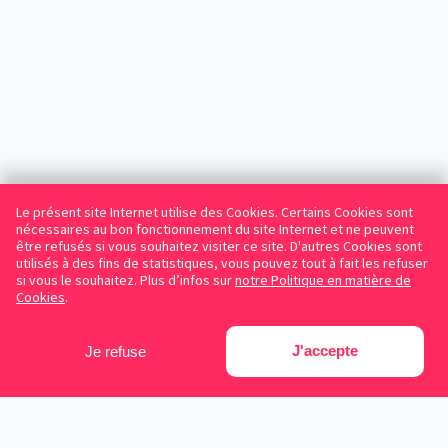
Le présent site Internet utilise des Cookies. Certains Cookies sont
nécessaires au bon fonctionnement du site Internet et ne peuvent
être refusés si vous souhaitez visiter ce site. D'autres Cookies sont
utilisés à des fins de statistiques, vous pouvez tout à fait les refuser
si vous le souhaitez. Plus d’infos sur
notre Politique en matière de
Cookies
.
J'accepte
Je refuse
Facebook
Instagram
LinkedIn