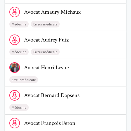
Voir le profil de AvocatAmaury Michaux
Avocat
Amaury
Michaux
Médecine
Erreur médicale
Voir le profil de AvocatAudrey Putz
Avocat
Audrey
Putz
Médecine
Erreur médicale
Voir le profil de AvocatHenri Lesne
Avocat
Henri
Lesne
Erreur médicale
Voir le profil de AvocatBernard Dapsens
Avocat
Bernard
Dapsens
Médecine
Voir le profil de AvocatFrançois Feron
Avocat
François
Feron