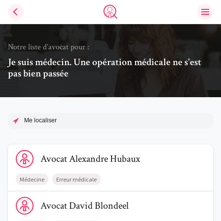
Ouvri
Trouve un avocat
Notre liste d’avocat pour :
Je suis médecin. Une opération médicale ne s'est
pas bien passée
Me localiser
Voir le profil de AvocatAlexandre Hubaux
Avocat
Alexandre
Hubaux
Médecine
Erreur médicale
Voir le profil de AvocatDavid Blondeel
Avocat
David
Blondeel