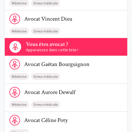
Médecine
Erreur médicale
Voir le profil de AvocatVincent Dieu
Avocat
Vincent
Dieu
Médecine
Erreur médicale
Contactez-nous
Vous êtes avocat ?
Apparaissez dans cette liste !
Voir le profil de AvocatGaëtan Bourguignon
Avocat
Gaëtan
Bourguignon
Médecine
Erreur médicale
Voir le profil de AvocatAurore Dewulf
Avocat
Aurore
Dewulf
Médecine
Erreur médicale
Voir le profil de AvocatCéline Poty
Avocat
Céline
Poty