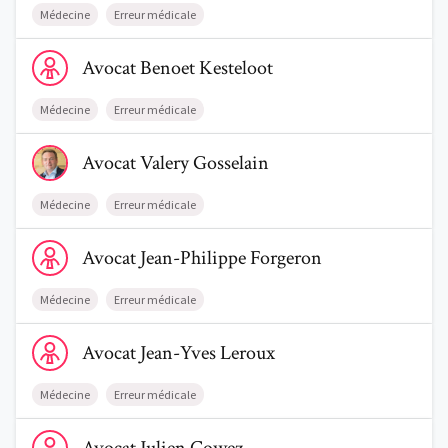
Médecine
Erreur médicale
Voir le profil de AvocatBenoet Kesteloot
Avocat
Benoet
Kesteloot
Médecine
Erreur médicale
Voir le profil de AvocatValery Gosselain
Avocat
Valery
Gosselain
Médecine
Erreur médicale
Voir le profil de AvocatJean-Philippe Forgeron
Avocat
Jean-Philippe
Forgeron
Médecine
Erreur médicale
Voir le profil de AvocatJean-Yves Leroux
Avocat
Jean-Yves
Leroux
Médecine
Erreur médicale
Voir le profil de AvocatJulien Cowez