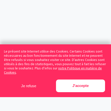
Le présent site Internet utilise des Cookies. Certains Cookies sont
nécessaires au bon fonctionnement du site Internet et ne peuvent
être refusés si vous souhaitez visiter ce site. D'autres Cookies sont
utilisés à des fins de statistiques, vous pouvez tout à fait les refuser
si vous le souhaitez. Plus d’infos sur
notre Politique en matière de
Cookies
.
J'accepte
Je refuse
Facebook
Instagram
LinkedIn