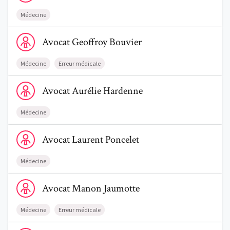
Médecine
Voir le profil de AvocatGeoffroy Bouvier
Avocat
Geoffroy
Bouvier
Médecine
Erreur médicale
Voir le profil de AvocatAurélie Hardenne
Avocat
Aurélie
Hardenne
Médecine
Voir le profil de AvocatLaurent Poncelet
Avocat
Laurent
Poncelet
Médecine
Voir le profil de AvocatManon Jaumotte
Avocat
Manon
Jaumotte
Médecine
Erreur médicale
Voir le profil de AvocatGaël Bronsart