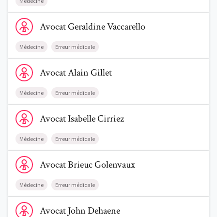
Médecine
Voir le profil de AvocatGeraldine Vaccarello
Avocat
Geraldine
Vaccarello
Médecine
Erreur médicale
Voir le profil de AvocatAlain Gillet
Avocat
Alain
Gillet
Médecine
Erreur médicale
Voir le profil de AvocatIsabelle Cirriez
Avocat
Isabelle
Cirriez
Médecine
Erreur médicale
Voir le profil de AvocatBrieuc Golenvaux
Avocat
Brieuc
Golenvaux
Médecine
Erreur médicale
Voir le profil de AvocatJohn Dehaene
Avocat
John
Dehaene