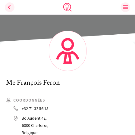
Ouvri
Trouve un avocat
Me
François
Feron
COORDONNÉES
+32 71 32 56 15
Bd Audent 42,
6000 Charleroi,
Belgique