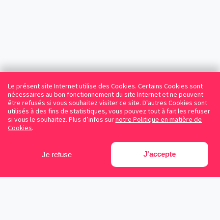
Le présent site Internet utilise des Cookies. Certains Cookies sont
nécessaires au bon fonctionnement du site Internet et ne peuvent
être refusés si vous souhaitez visiter ce site. D'autres Cookies sont
utilisés à des fins de statistiques, vous pouvez tout à fait les refuser
si vous le souhaitez. Plus d’infos sur
notre Politique en matière de
Cookies
.
J'accepte
Je refuse
Facebook
Instagram
LinkedIn
Avocats référencés
Contrats gratuits