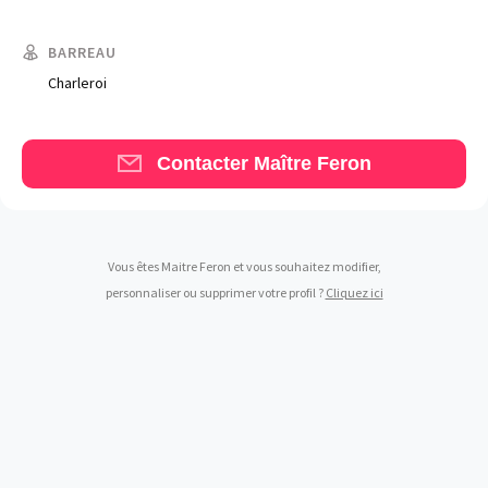
BARREAU
Charleroi
Trouve un avocat
Contacter Maître Feron
Blog
Comment nous vous aidons
Qui sommes-nous
Vous êtes Maitre Feron et vous souhaitez modifier,
personnaliser ou supprimer votre profil ?
Cliquez ici
Une start-up 100% indépendante