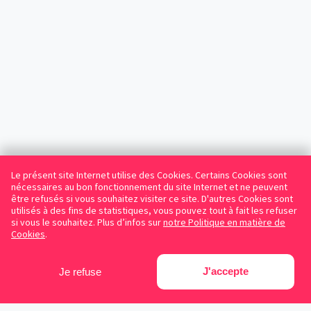
Le présent site Internet utilise des Cookies. Certains Cookies sont
nécessaires au bon fonctionnement du site Internet et ne peuvent
être refusés si vous souhaitez visiter ce site. D'autres Cookies sont
utilisés à des fins de statistiques, vous pouvez tout à fait les refuser
si vous le souhaitez. Plus d’infos sur
notre Politique en matière de
Cookies
.
J'accepte
Je refuse
Facebook
Instagram
LinkedIn