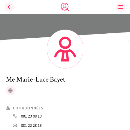
Ouvri
Trouve un avocat
Me
Marie-Luce
Bayet
Site web
COORDONNÉES
081 23 08 13
081 22 28 13