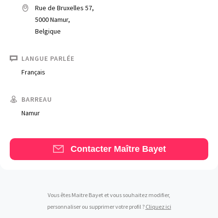
Rue de Bruxelles 57,
5000 Namur,
Belgique
LANGUE PARLÉE
Français
Trouve un avocat
Blog
BARREAU
Namur
Comment nous vous aidons
Qui sommes-nous
Contacter Maître Bayet
Une start-up 100% indépendante
Vous êtes Maitre Bayet et vous souhaitez modifier,
personnaliser ou supprimer votre profil ?
Cliquez ici