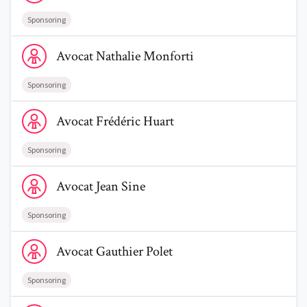
Sponsoring
Voir le profil de AvocatNathalie Monforti
Avocat
Nathalie
Monforti
Sponsoring
Voir le profil de AvocatFrédéric Huart
Avocat
Frédéric
Huart
Sponsoring
Voir le profil de AvocatJean Sine
Avocat
Jean
Sine
Sponsoring
Voir le profil de AvocatGauthier Polet
Avocat
Gauthier
Polet
Sponsoring
Voir le profil de AvocatPauline Delzandre