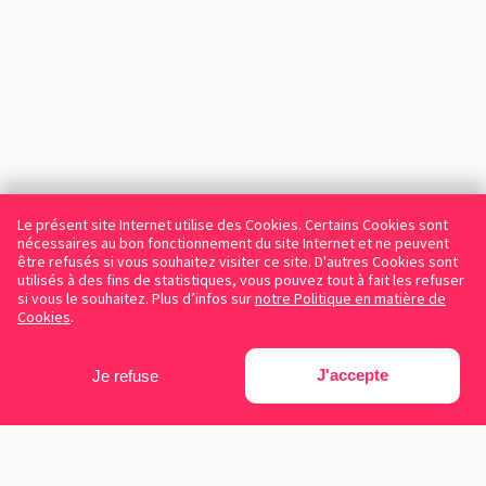
Le présent site Internet utilise des Cookies. Certains Cookies sont
nécessaires au bon fonctionnement du site Internet et ne peuvent
être refusés si vous souhaitez visiter ce site. D'autres Cookies sont
utilisés à des fins de statistiques, vous pouvez tout à fait les refuser
si vous le souhaitez. Plus d’infos sur
notre Politique en matière de
Cookies
.
J'accepte
Je refuse
Facebook
Instagram
LinkedIn