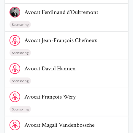
Voir le profil de AvocatFerdinand d’Oultremont
Avocat
Ferdinand
d’Oultremont
Sponsoring
Voir le profil de AvocatJean-François Chefneux
Avocat
Jean-François
Chefneux
Sponsoring
Voir le profil de AvocatDavid Hannen
Avocat
David
Hannen
Sponsoring
Voir le profil de AvocatFrançois Wéry
Avocat
François
Wéry
Sponsoring
Voir le profil de AvocatMagali Vandenbossche
Avocat
Magali
Vandenbossche