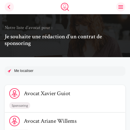
Ouvri
Trouve un avocat
Notre liste d’avocat pour :
Je souhaite une rédaction d'un contrat de
sponsoring
Me localiser
Voir le profil de AvocatXavier Guiot
Avocat
Xavier
Guiot
Sponsoring
Voir le profil de AvocatAriane Willems
Avocat
Ariane
Willems