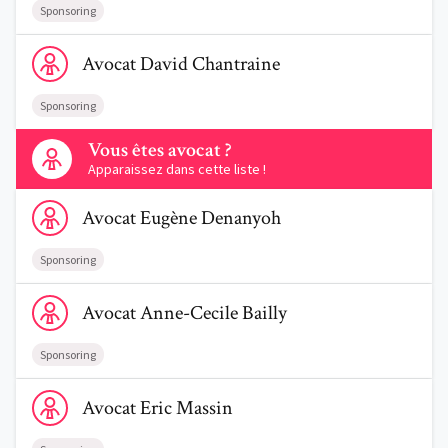
Sponsoring
Voir le profil de AvocatDavid Chantraine
Avocat
David
Chantraine
Sponsoring
Contactez-nous
Vous êtes avocat ?
Apparaissez dans cette liste !
Voir le profil de AvocatEugène Denanyoh
Avocat
Eugène
Denanyoh
Sponsoring
Voir le profil de AvocatAnne-Cecile Bailly
Avocat
Anne-Cecile
Bailly
Sponsoring
Voir le profil de AvocatEric Massin
Avocat
Eric
Massin