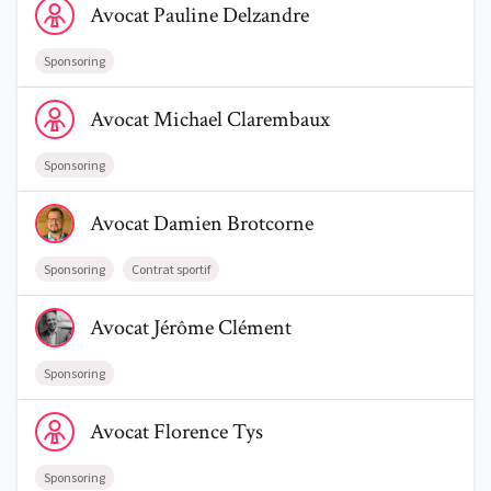
Avocat
Pauline
Delzandre
Sponsoring
Voir le profil de AvocatMichael Clarembaux
Avocat
Michael
Clarembaux
Trouve un avocat
Sponsoring
Blog
Voir le profil de AvocatDamien Brotcorne
Avocat
Damien
Brotcorne
Comment nous vous aidons
Sponsoring
Contrat sportif
Qui sommes-nous
Voir le profil de AvocatJérôme Clément
Avocat
Jérôme
Clément
Une start-up 100% indépendante
Sponsoring
Voir le profil de AvocatFlorence Tys
Avocat
Florence
Tys
Sponsoring