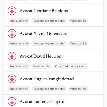
Voir le profil de AvocatGentiane Baudoux
Avocat
Gentiane
Baudoux
Arrêt d'activité
Cessions de parts sociales
Vente société
Voir le profil de AvocatXavier Golenvaux
Avocat
Xavier
Golenvaux
Arrêt d'activité
Cessions de parts sociales
Vente société
Voir le profil de AvocatDavid Heurion
Avocat
David
Heurion
Arrêt d'activité
Vente société
Cessions de parts sociales
Voir le profil de AvocatHugues Vangindertael
Avocat
Hugues
Vangindertael
Arrêt d'activité
Cessions de parts sociales
Vente société
Voir le profil de AvocatLaurence Thyrion
Avocat
Laurence
Thyrion