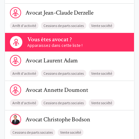
Voir le profil de AvocatJean-Claude Derzelle
Avocat
Jean-Claude
Derzelle
Arrêt d'activité
Cessions de parts sociales
Vente société
Contactez-nous
Vous êtes avocat ?
Apparaissez dans cette liste !
Voir le profil de AvocatLaurent Adam
Avocat
Laurent
Adam
Arrêt d'activité
Cessions de parts sociales
Vente société
Voir le profil de AvocatAnnette Doumont
Avocat
Annette
Doumont
Arrêt d'activité
Cessions de parts sociales
Vente société
Voir le profil de AvocatChristophe Bodson
Avocat
Christophe
Bodson
Cessions de parts sociales
Vente société