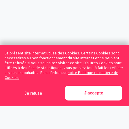
Le présent site Internet utilise des Cookies. Certains Cookies sont
nécessaires au bon fonctionnement du site Internet et ne peuvent
être refusés si vous souhaitez visiter ce site. D'autres Cookies sont
utilisés à des fins de statistiques, vous pouvez tout à fait les refuser
si vous le souhaitez. Plus d’infos sur
notre Politique en matière de
Cookies
.
J'accepte
Je refuse
Facebook
Instagram
LinkedIn
Avocats référencés