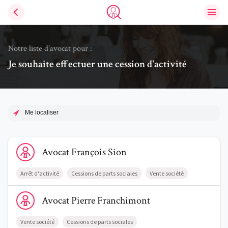
Ouvri
Trouve un avocat
Notre liste d’avocat pour :
Je souhaite effectuer une cession d'activité
Me localiser
Voir le profil de AvocatFrançois Sion
Avocat
François
Sion
Arrêt d'activité
Cessions de parts sociales
Vente société
Voir le profil de AvocatPierre Franchimont
Avocat
Pierre
Franchimont
Vente société
Cessions de parts sociales