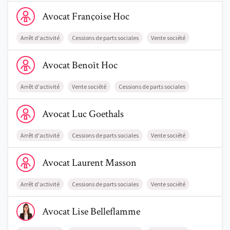
Voir le profil de AvocatFrançoise Hoc
Avocat
Françoise
Hoc
Arrêt d'activité
Cessions de parts sociales
Vente société
Voir le profil de AvocatBenoît Hoc
Avocat
Benoît
Hoc
Arrêt d'activité
Vente société
Cessions de parts sociales
Voir le profil de AvocatLuc Goethals
Avocat
Luc
Goethals
Arrêt d'activité
Cessions de parts sociales
Vente société
Voir le profil de AvocatLaurent Masson
Avocat
Laurent
Masson
Arrêt d'activité
Cessions de parts sociales
Vente société
Voir le profil de AvocatLise Belleflamme
Avocat
Lise
Belleflamme