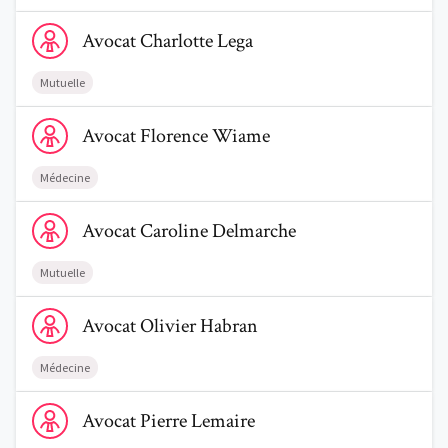
Voir le profil de AvocatCharlotte Lega
Avocat
Charlotte
Lega
Mutuelle
Voir le profil de AvocatFlorence Wiame
Avocat
Florence
Wiame
Médecine
Voir le profil de AvocatCaroline Delmarche
Avocat
Caroline
Delmarche
Mutuelle
Voir le profil de AvocatOlivier Habran
Avocat
Olivier
Habran
Médecine
Voir le profil de AvocatPierre Lemaire
Avocat
Pierre
Lemaire