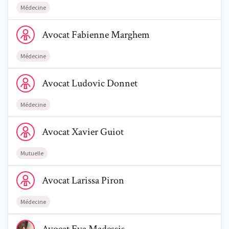
Médecine
Voir le profil de AvocatFabienne Marghem
Avocat
Fabienne
Marghem
Médecine
Voir le profil de AvocatLudovic Donnet
Avocat
Ludovic
Donnet
Médecine
Voir le profil de AvocatXavier Guiot
Avocat
Xavier
Guiot
Mutuelle
Voir le profil de AvocatLarissa Piron
Avocat
Larissa
Piron
Médecine
Voir le profil de AvocatEva Madessis