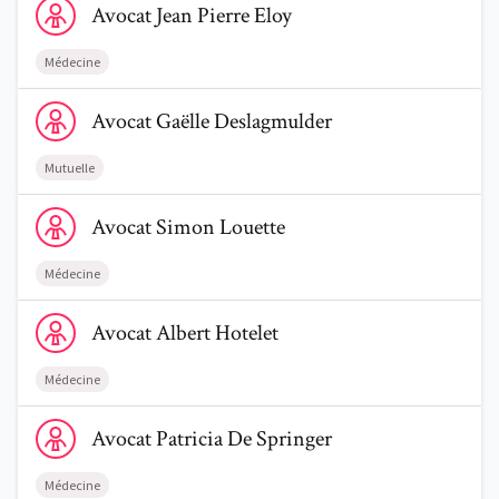
Avocat
Jean Pierre
Eloy
Médecine
Voir le profil de AvocatGaëlle Deslagmulder
Avocat
Gaëlle
Deslagmulder
Trouve un avocat
Mutuelle
Blog
Voir le profil de AvocatSimon Louette
Avocat
Simon
Louette
Comment nous vous aidons
Médecine
Qui sommes-nous
Voir le profil de AvocatAlbert Hotelet
Avocat
Albert
Hotelet
Une start-up 100% indépendante
Médecine
Voir le profil de AvocatPatricia De Springer
Avocat
Patricia
De Springer
Médecine