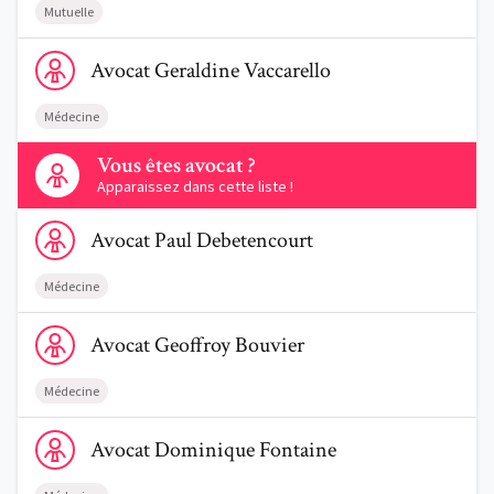
Mutuelle
Voir le profil de AvocatGeraldine Vaccarello
Avocat
Geraldine
Vaccarello
Médecine
Contactez-nous
Vous êtes avocat ?
Apparaissez dans cette liste !
Voir le profil de AvocatPaul Debetencourt
Avocat
Paul
Debetencourt
Médecine
Voir le profil de AvocatGeoffroy Bouvier
Avocat
Geoffroy
Bouvier
Médecine
Voir le profil de AvocatDominique Fontaine
Avocat
Dominique
Fontaine