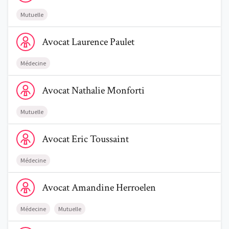
Mutuelle
Voir le profil de AvocatLaurence Paulet
Avocat
Laurence
Paulet
Médecine
Voir le profil de AvocatNathalie Monforti
Avocat
Nathalie
Monforti
Mutuelle
Voir le profil de AvocatEric Toussaint
Avocat
Eric
Toussaint
Médecine
Voir le profil de AvocatAmandine Herroelen
Avocat
Amandine
Herroelen
Médecine
Mutuelle
Voir le profil de AvocatJean Pierre Eloy