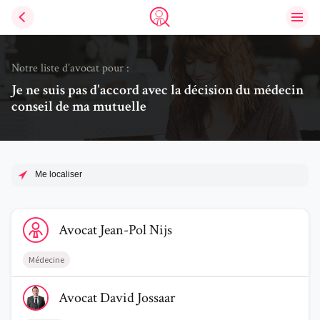
Ouvri
Trouve un avocat
Notre liste d’avocat pour :
Je ne suis pas d'accord avec la décision du médecin
conseil de ma mutuelle
Me localiser
Voir le profil de AvocatJean-Pol Nijs
Avocat
Jean-Pol
Nijs
Médecine
Voir le profil de AvocatDavid Jossaar
Avocat
David
Jossaar