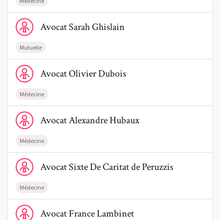
Médecine
Voir le profil de AvocatSarah Ghislain
Avocat
Sarah
Ghislain
Mutuelle
Voir le profil de AvocatOlivier Dubois
Avocat
Olivier
Dubois
Médecine
Voir le profil de AvocatAlexandre Hubaux
Avocat
Alexandre
Hubaux
Médecine
Voir le profil de AvocatSixte De Caritat de Peruzzis
Avocat
Sixte
De Caritat de Peruzzis
Médecine
Voir le profil de AvocatFrance Lambinet
Avocat
France
Lambinet