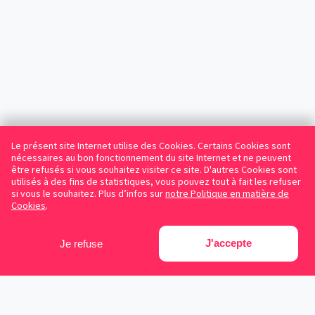
Le présent site Internet utilise des Cookies. Certains Cookies sont
nécessaires au bon fonctionnement du site Internet et ne peuvent
être refusés si vous souhaitez visiter ce site. D'autres Cookies sont
utilisés à des fins de statistiques, vous pouvez tout à fait les refuser
si vous le souhaitez. Plus d’infos sur
notre Politique en matière de
Cookies
.
J'accepte
Je refuse
Facebook
Instagram
LinkedIn