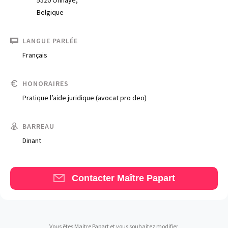
Belgique
LANGUE PARLÉE
Français
HONORAIRES
Trouve un avocat
Pratique l’aide juridique (avocat pro deo)
Blog
BARREAU
Comment nous vous aidons
Dinant
Qui sommes-nous
Une start-up 100% indépendante
Contacter Maître Papart
Vous êtes Maitre Papart et vous souhaitez modifier,