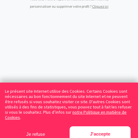
personnaliser ou supprimer votre profil ?
Cliquez ici
Le présent site Internet utilise des Cookies. Certains Cookies sont
nécessaires au bon fonctionnement du site Internet et ne peuvent
être refusés si vous souhaitez visiter ce site. D'autres Cookies sont
utilisés à des fins de statistiques, vous pouvez tout à fait les refuser
si vous le souhaitez. Plus d’infos sur
notre Politique en matière de
Cookies
.
J'accepte
Je refuse