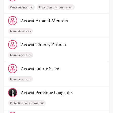
Vente sur internet
Protection consommateur
Voir le profil de AvocatArnaud Meunier
Avocat
Arnaud
Meunier
Mauvais service
Voir le profil de AvocatThierry Zuinen
Avocat
Thierry
Zuinen
Mauvais service
Voir le profil de AvocatLaurie Salée
Avocat
Laurie
Salée
Mauvais service
Voir le profil de AvocatPénélope Giagzidis
Avocat
Pénélope
Giagzidis
Protection consommateur
Voir le profil de AvocatJulian Delplanche