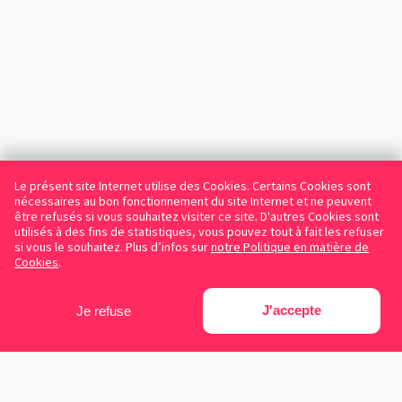
Le présent site Internet utilise des Cookies. Certains Cookies sont
nécessaires au bon fonctionnement du site Internet et ne peuvent
être refusés si vous souhaitez visiter ce site. D'autres Cookies sont
utilisés à des fins de statistiques, vous pouvez tout à fait les refuser
si vous le souhaitez. Plus d’infos sur
notre Politique en matière de
Cookies
.
J'accepte
Je refuse
Facebook
Instagram
LinkedIn