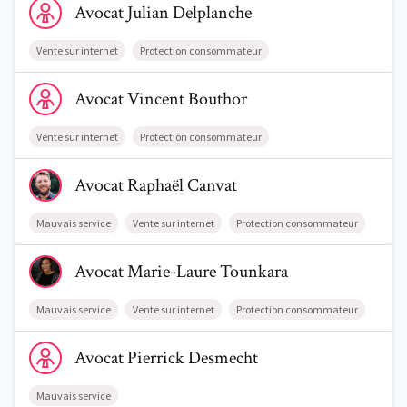
Avocat
Julian
Delplanche
Vente sur internet
Protection consommateur
Voir le profil de AvocatVincent Bouthor
Avocat
Vincent
Bouthor
Trouve un avocat
Vente sur internet
Protection consommateur
Blog
Voir le profil de AvocatRaphaël Canvat
Avocat
Raphaël
Canvat
Comment nous vous aidons
Mauvais service
Vente sur internet
Protection consommateur
Qui sommes-nous
Voir le profil de AvocatMarie-Laure Tounkara
Avocat
Marie-Laure
Tounkara
Une start-up 100% indépendante
Mauvais service
Vente sur internet
Protection consommateur
Voir le profil de AvocatPierrick Desmecht
Avocat
Pierrick
Desmecht
Mauvais service