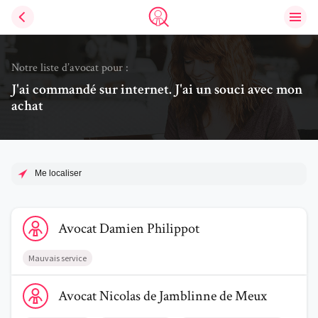
Ouvri
Trouve un avocat
Notre liste d’avocat pour :
J'ai commandé sur internet. J'ai un souci avec mon
achat
Me localiser
Voir le profil de AvocatDamien Philippot
Avocat
Damien
Philippot
Mauvais service
Voir le profil de AvocatNicolas de Jamblinne de Meux
Avocat
Nicolas
de Jamblinne de Meux