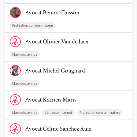
Voir le profil de AvocatBenoit Closson
Avocat
Benoit
Closson
Protection consommateur
Voir le profil de AvocatOlivier Van de Laer
Avocat
Olivier
Van de Laer
Mauvais service
Voir le profil de AvocatMichel Gougnard
Avocat
Michel
Gougnard
Mauvais service
Voir le profil de AvocatKatrien Maris
Avocat
Katrien
Maris
Mauvais service
Vente sur internet
Protection consommateur
Voir le profil de AvocatCéline Sanchez Ruiz
Avocat
Céline
Sanchez Ruiz