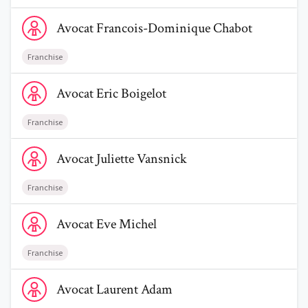
Voir le profil de AvocatFrancois-Dominique Chabot
Avocat
Francois-Dominique
Chabot
Franchise
Voir le profil de AvocatEric Boigelot
Avocat
Eric
Boigelot
Franchise
Voir le profil de AvocatJuliette Vansnick
Avocat
Juliette
Vansnick
Franchise
Voir le profil de AvocatEve Michel
Avocat
Eve
Michel
Franchise
Voir le profil de AvocatLaurent Adam
Avocat
Laurent
Adam