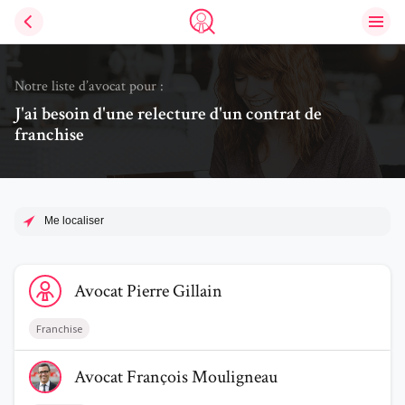
Ouvri
Trouve un avocat
Notre liste d’avocat pour :
J'ai besoin d'une relecture d'un contrat de
franchise
Me localiser
Voir le profil de AvocatPierre Gillain
Avocat
Pierre
Gillain
Franchise
Voir le profil de AvocatFrançois Mouligneau
Avocat
François
Mouligneau