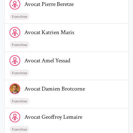
Avocat
Pierre
Beretze
Franchise
Voir le profil de AvocatKatrien Maris
Avocat
Katrien
Maris
Trouve un avocat
Franchise
Blog
Voir le profil de AvocatAmel Yessad
Avocat
Amel
Yessad
Comment nous vous aidons
Franchise
Qui sommes-nous
Voir le profil de AvocatDamien Brotcorne
Avocat
Damien
Brotcorne
Une start-up 100% indépendante
Franchise
Voir le profil de AvocatGeoffroy Lemaire
Avocat
Geoffroy
Lemaire
Franchise