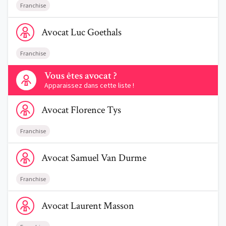
Franchise
Voir le profil de AvocatLuc Goethals
Avocat
Luc
Goethals
Franchise
Contactez-nous
Vous êtes avocat ?
Apparaissez dans cette liste !
Voir le profil de AvocatFlorence Tys
Avocat
Florence
Tys
Franchise
Voir le profil de AvocatSamuel Van Durme
Avocat
Samuel
Van Durme
Franchise
Voir le profil de AvocatLaurent Masson
Avocat
Laurent
Masson