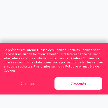
Le présent site Internet utilise des Cookies. Certains Cookies sont
nécessaires au bon fonctionnement du site Internet et ne peuvent
être refusés si vous souhaitez visiter ce site. D'autres Cookies sont
utilisés à des fins de statistiques, vous pouvez tout à fait les refuser
si vous le souhaitez. Plus d’infos sur
notre Politique en matière de
Cookies
.
J'accepte
Je refuse
Facebook
Instagram
LinkedIn