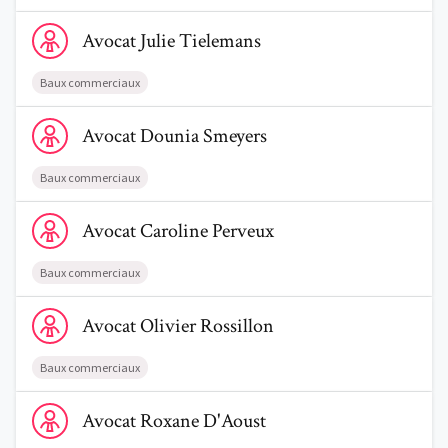
Voir le profil de AvocatJulie Tielemans
Avocat
Julie
Tielemans
Baux commerciaux
Voir le profil de AvocatDounia Smeyers
Avocat
Dounia
Smeyers
Baux commerciaux
Voir le profil de AvocatCaroline Perveux
Avocat
Caroline
Perveux
Baux commerciaux
Voir le profil de AvocatOlivier Rossillon
Avocat
Olivier
Rossillon
Baux commerciaux
Voir le profil de AvocatRoxane D'Aoust
Avocat
Roxane
D'Aoust