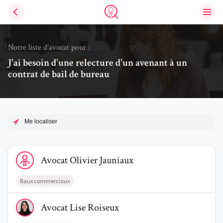
Ouvri
Trouve un avocat
Notre liste d’avocat pour :
J'ai besoin d'une relecture d'un avenant à un
contrat de bail de bureau
Me localiser
Voir le profil de AvocatOlivier Jauniaux
Avocat
Olivier
Jauniaux
Baux commerciaux
Voir le profil de AvocatLise Roiseux
Avocat
Lise
Roiseux