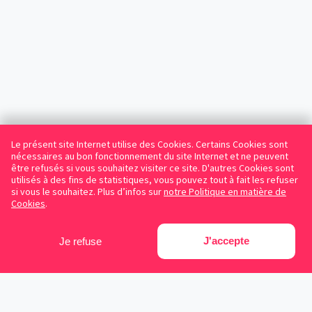
Le présent site Internet utilise des Cookies. Certains Cookies sont
nécessaires au bon fonctionnement du site Internet et ne peuvent
être refusés si vous souhaitez visiter ce site. D'autres Cookies sont
utilisés à des fins de statistiques, vous pouvez tout à fait les refuser
si vous le souhaitez. Plus d’infos sur
notre Politique en matière de
Cookies
.
J'accepte
Je refuse
Facebook
Instagram
LinkedIn