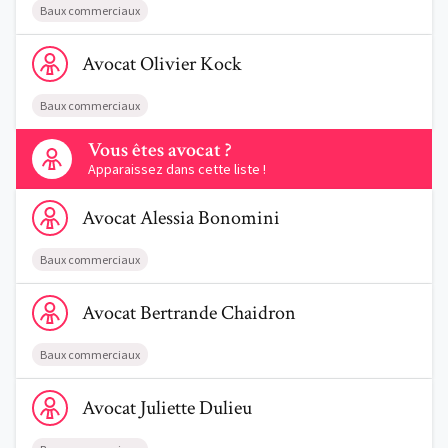
Baux commerciaux
Voir le profil de AvocatOlivier Kock
Avocat
Olivier
Kock
Baux commerciaux
Contactez-nous
Vous êtes avocat ?
Apparaissez dans cette liste !
Voir le profil de AvocatAlessia Bonomini
Avocat
Alessia
Bonomini
Baux commerciaux
Voir le profil de AvocatBertrande Chaidron
Avocat
Bertrande
Chaidron
Baux commerciaux
Voir le profil de AvocatJuliette Dulieu
Avocat
Juliette
Dulieu