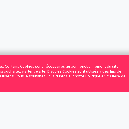
kies. Certains Cookies sont nécessaires au bon fonctionnement du site
s souhaitez visiter ce site. D'autres Cookies sont utilisés à des fins de
refuser si vous le souhaitez. Plus d’infos sur
notre Politique en matière de
Facebook
Instagram
LinkedIn
Avocats référencés
Contrats gratuits
Blog
Protection des données personnelles
Conditions d’utilisation
Mentions légales
Sitemap
Contacte