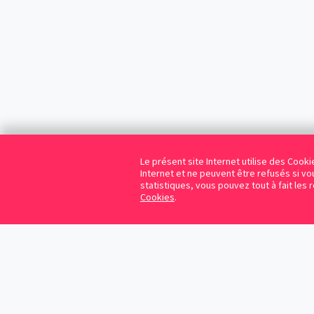
Le présent site Internet utilise des Coo
Internet et ne peuvent être refusés si vou
statistiques, vous pouvez tout à fait les 
Cookies
.
Cookies