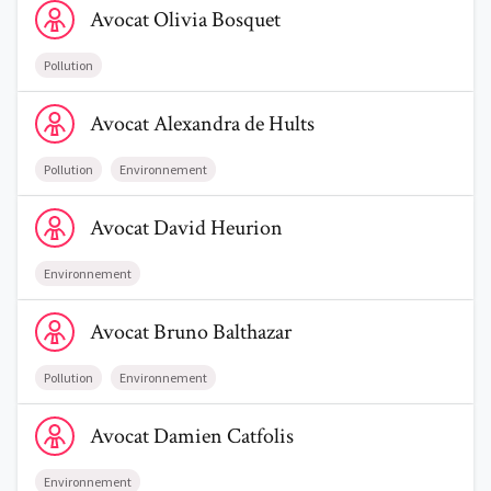
Avocat
Olivia
Bosquet
Pollution
Voir le profil de AvocatAlexandra de Hults
Avocat
Alexandra
de Hults
Pollution
Environnement
Voir le profil de AvocatDavid Heurion
Avocat
David
Heurion
Environnement
Voir le profil de AvocatBruno Balthazar
Avocat
Bruno
Balthazar
Pollution
Environnement
Voir le profil de AvocatDamien Catfolis
Avocat
Damien
Catfolis
Environnement