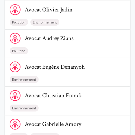
Voir le profil de AvocatOlivier Jadin
Avocat
Olivier
Jadin
Pollution
Environnement
Voir le profil de AvocatAudrey Zians
Avocat
Audrey
Zians
Pollution
Voir le profil de AvocatEugène Denanyoh
Avocat
Eugène
Denanyoh
Environnement
Voir le profil de AvocatChristian Franck
Avocat
Christian
Franck
Environnement
Voir le profil de AvocatGabrielle Amory
Avocat
Gabrielle
Amory