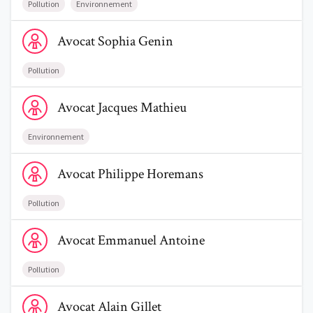
Pollution
Environnement
Voir le profil de AvocatSophia Genin
Avocat
Sophia
Genin
Pollution
Voir le profil de AvocatJacques Mathieu
Avocat
Jacques
Mathieu
Environnement
Voir le profil de AvocatPhilippe Horemans
Avocat
Philippe
Horemans
Pollution
Voir le profil de AvocatEmmanuel Antoine
Avocat
Emmanuel
Antoine
Pollution
Voir le profil de AvocatAlain Gillet
Avocat
Alain
Gillet