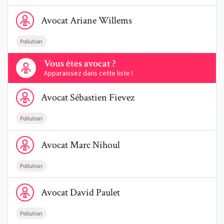
Voir le profil de AvocatAriane Willems
Avocat
Ariane
Willems
Pollution
Contactez-nous
Vous êtes avocat ?
Apparaissez dans cette liste !
Voir le profil de AvocatSébastien Fievez
Avocat
Sébastien
Fievez
Pollution
Voir le profil de AvocatMarc Nihoul
Avocat
Marc
Nihoul
Pollution
Voir le profil de AvocatDavid Paulet
Avocat
David
Paulet
Pollution