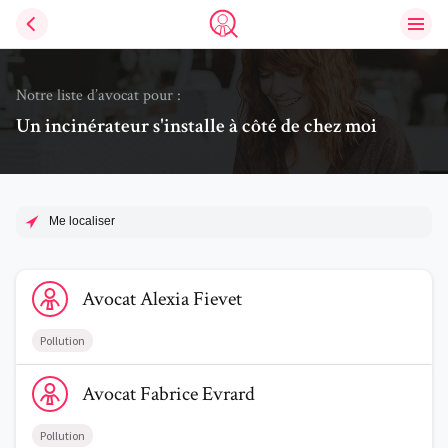
Ouvri
Trouve un avocat
Notre liste d’avocat pour :
Un incinérateur s'installe à côté de chez moi
Me localiser
Voir le profil de AvocatAlexia Fievet
Avocat
Alexia
Fievet
Pollution
Voir le profil de AvocatFabrice Evrard
Avocat
Fabrice
Evrard
Pollution