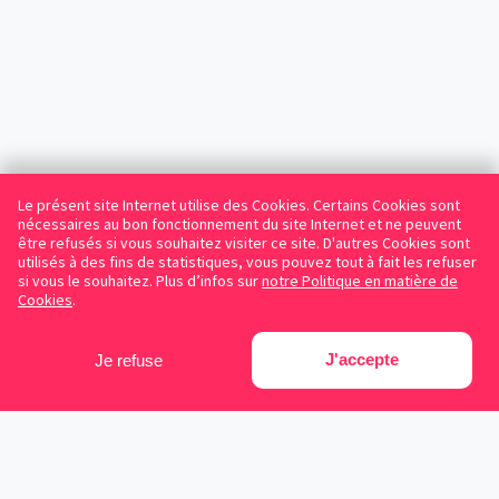
Le présent site Internet utilise des Cookies. Certains Cookies sont
nécessaires au bon fonctionnement du site Internet et ne peuvent
être refusés si vous souhaitez visiter ce site. D'autres Cookies sont
utilisés à des fins de statistiques, vous pouvez tout à fait les refuser
si vous le souhaitez. Plus d’infos sur
notre Politique en matière de
Cookies
.
J'accepte
Je refuse
Facebook
Instagram
LinkedIn
Avocats référencés