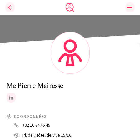
Ouvri
Trouve un avocat
Me
Pierre
Mairesse
LinkedIn
COORDONNÉES
+32 10 24 45 45
Pl. de l'Hôtel de Ville 15/16,