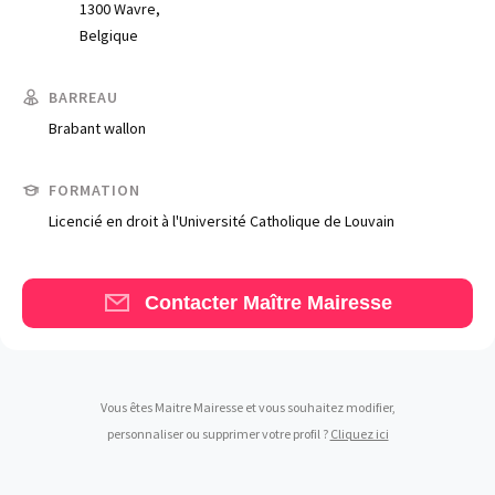
1300 Wavre,
Belgique
BARREAU
Brabant wallon
Trouve un avocat
FORMATION
Blog
Licencié en droit à l'Université Catholique de Louvain
Comment nous vous aidons
Qui sommes-nous
Contacter Maître Mairesse
Une start-up 100% indépendante
Vous êtes Maitre Mairesse et vous souhaitez modifier,
personnaliser ou supprimer votre profil ?
Cliquez ici