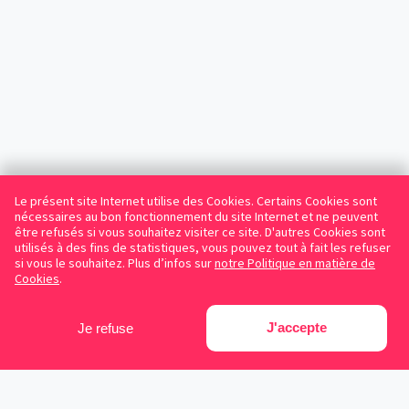
Le présent site Internet utilise des Cookies. Certains Cookies sont
nécessaires au bon fonctionnement du site Internet et ne peuvent
être refusés si vous souhaitez visiter ce site. D'autres Cookies sont
utilisés à des fins de statistiques, vous pouvez tout à fait les refuser
si vous le souhaitez. Plus d’infos sur
notre Politique en matière de
Cookies
.
J'accepte
Je refuse
Facebook
Instagram
LinkedIn