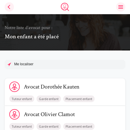
Ouvri
Trouve un avocat
Notre liste d’avocat pour :
Mon enfant a été placé
Me localiser
Voir le profil de AvocatDorothée Kauten
Avocat
Dorothée
Kauten
Tuteur enfant
Garde enfant
Placement enfant
Voir le profil de AvocatOlivier Clamot
Avocat
Olivier
Clamot
Tuteur enfant
Garde enfant
Placement enfant