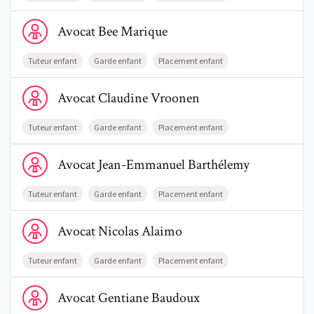
Voir le profil de AvocatBee Marique
Avocat
Bee
Marique
Tuteur enfant
Garde enfant
Placement enfant
Voir le profil de AvocatClaudine Vroonen
Avocat
Claudine
Vroonen
Tuteur enfant
Garde enfant
Placement enfant
Voir le profil de AvocatJean-Emmanuel Barthélemy
Avocat
Jean-Emmanuel
Barthélemy
Tuteur enfant
Garde enfant
Placement enfant
Voir le profil de AvocatNicolas Alaimo
Avocat
Nicolas
Alaimo
Tuteur enfant
Garde enfant
Placement enfant
Voir le profil de AvocatGentiane Baudoux
Avocat
Gentiane
Baudoux