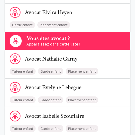
Voir le profil de AvocatElvira Heyen
Avocat
Elvira
Heyen
Garde enfant
Placement enfant
Contactez-nous
Vous êtes avocat ?
Apparaissez dans cette liste !
Voir le profil de AvocatNathalie Garny
Avocat
Nathalie
Garny
Tuteur enfant
Garde enfant
Placement enfant
Voir le profil de AvocatEvelyne Lebegue
Avocat
Evelyne
Lebegue
Tuteur enfant
Garde enfant
Placement enfant
Voir le profil de AvocatIsabelle Scouflaire
Avocat
Isabelle
Scouflaire
Tuteur enfant
Garde enfant
Placement enfant