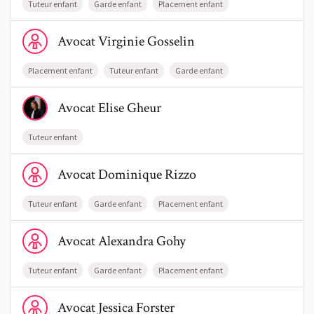
Tuteur enfant
Garde enfant
Placement enfant
Voir le profil de AvocatVirginie Gosselin
Avocat
Virginie
Gosselin
Placement enfant
Tuteur enfant
Garde enfant
Voir le profil de AvocatElise Gheur
Avocat
Elise
Gheur
Tuteur enfant
Voir le profil de AvocatDominique Rizzo
Avocat
Dominique
Rizzo
Tuteur enfant
Garde enfant
Placement enfant
Voir le profil de AvocatAlexandra Gohy
Avocat
Alexandra
Gohy
Tuteur enfant
Garde enfant
Placement enfant
Voir le profil de AvocatJessica Forster
Avocat
Jessica
Forster