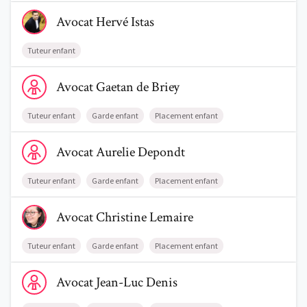
Voir le profil de AvocatHervé Istas
Avocat
Hervé
Istas
Tuteur enfant
Voir le profil de AvocatGaetan de Briey
Avocat
Gaetan
de Briey
Tuteur enfant
Garde enfant
Placement enfant
Voir le profil de AvocatAurelie Depondt
Avocat
Aurelie
Depondt
Tuteur enfant
Garde enfant
Placement enfant
Voir le profil de AvocatChristine Lemaire
Avocat
Christine
Lemaire
Tuteur enfant
Garde enfant
Placement enfant
Voir le profil de AvocatJean-Luc Denis
Avocat
Jean-Luc
Denis