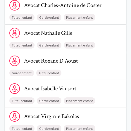
Avocat
Charles-Antoine
de Coster
Tuteur enfant
Garde enfant
Placement enfant
Voir le profil de AvocatNathalie Gille
Avocat
Nathalie
Gille
Tuteur enfant
Garde enfant
Placement enfant
Voir le profil de AvocatRoxane D'Aoust
Avocat
Roxane
D'Aoust
Garde enfant
Tuteur enfant
Voir le profil de AvocatIsabelle Vausort
Avocat
Isabelle
Vausort
Tuteur enfant
Garde enfant
Placement enfant
Voir le profil de AvocatVirginie Bakolas
Avocat
Virginie
Bakolas
Tuteur enfant
Garde enfant
Placement enfant