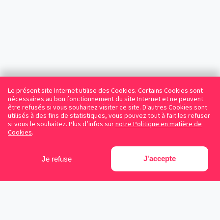
Le présent site Internet utilise des Cookies. Certains Cookies sont
nécessaires au bon fonctionnement du site Internet et ne peuvent
être refusés si vous souhaitez visiter ce site. D'autres Cookies sont
utilisés à des fins de statistiques, vous pouvez tout à fait les refuser
si vous le souhaitez. Plus d’infos sur
notre Politique en matière de
Cookies
.
J'accepte
Je refuse
Facebook
Instagram
LinkedIn
Avocats référencés