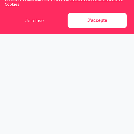
Cookies
.
J'accepte
Je refuse
Facebook
Instagram
LinkedIn
Avocats référencés
Contrats gratuits
Blog
Cookies
Protection des données personnelles
Conditions d’utilisation
Mentions légales
Sitemap
Contacter Symplicy
Symplicy