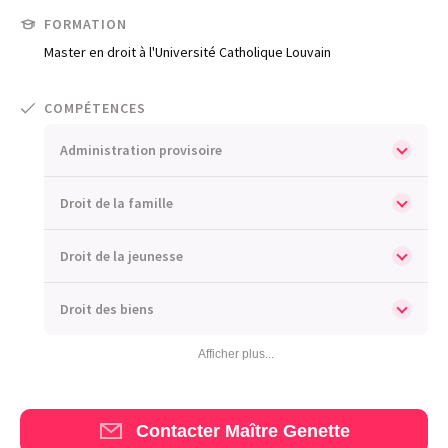
FORMATION
Blog
Master en droit à l'Université Catholique Louvain
Comment nous vous aidons
COMPÉTENCES
Qui sommes-nous
Administration provisoire
Une start-up 100% indépendante
Droit de la famille
Droit de la jeunesse
Droit des biens
Afficher plus...
Contacter Maître Genette