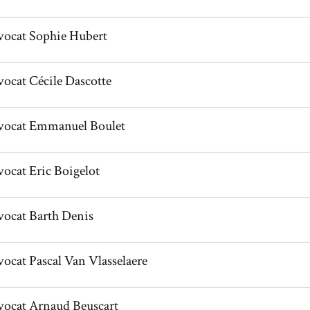
l de AvocatSophie Hubert
vocat
Sophie
Hubert
l de AvocatCécile Dascotte
vocat
Cécile
Dascotte
il de AvocatEmmanuel Boulet
vocat
Emmanuel
Boulet
l de AvocatEric Boigelot
vocat
Eric
Boigelot
l de AvocatBarth Denis
vocat
Barth
Denis
l de AvocatPascal Van Vlasselaere
vocat
Pascal
Van Vlasselaere
l de AvocatArnaud Beuscart
vocat
Arnaud
Beuscart