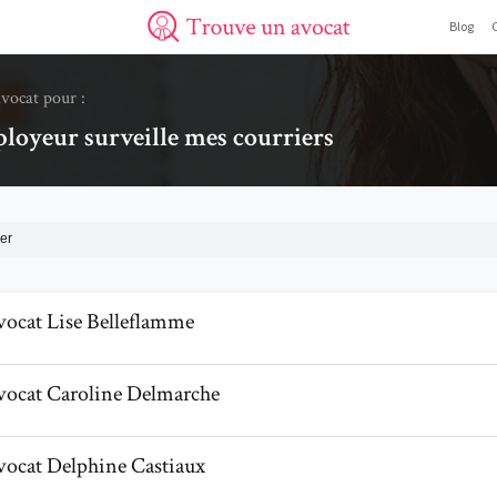
Blog
Trouve un avocat
avocat pour :
oyeur surveille mes courriers
er
il de AvocatLise Belleflamme
vocat
Lise
Belleflamme
il de AvocatCaroline Delmarche
vocat
Caroline
Delmarche
l de AvocatDelphine Castiaux
vocat
Delphine
Castiaux