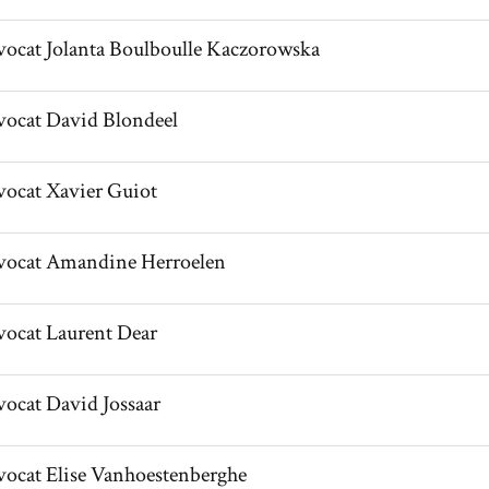
il de AvocatJolanta Boulboulle Kaczorowska
vocat
Jolanta
Boulboulle Kaczorowska
l de AvocatDavid Blondeel
vocat
David
Blondeel
l de AvocatXavier Guiot
vocat
Xavier
Guiot
il de AvocatAmandine Herroelen
vocat
Amandine
Herroelen
l de AvocatLaurent Dear
vocat
Laurent
Dear
l de AvocatDavid Jossaar
vocat
David
Jossaar
il de AvocatElise Vanhoestenberghe
vocat
Elise
Vanhoestenberghe