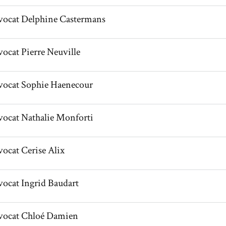
il de AvocatDelphine Castermans
vocat
Delphine
Castermans
l de AvocatPierre Neuville
vocat
Pierre
Neuville
il de AvocatSophie Haenecour
vocat
Sophie
Haenecour
l de AvocatNathalie Monforti
vocat
Nathalie
Monforti
l de AvocatCerise Alix
vocat
Cerise
Alix
l de AvocatIngrid Baudart
vocat
Ingrid
Baudart
il de AvocatChloé Damien
vocat
Chloé
Damien