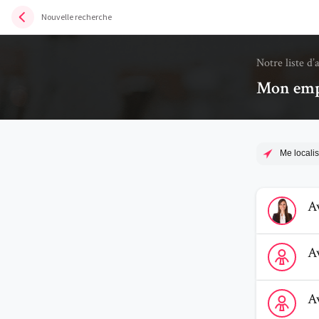
Nouvelle recherche
Notre liste d’
Mon empl
Me localis
Voir le prof
A
Voir le prof
A
Voir le profi
A