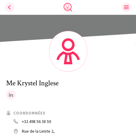
Ouvri
Trouve un avocat
Me
Krystel
Inglese
LinkedIn
COORDONNÉES
+32 498 56 38 50
Rue de la Limite 2,