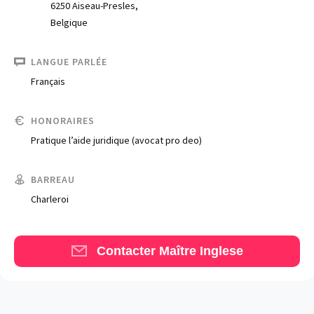
6250 Aiseau-Presles,
Belgique
LANGUE PARLÉE
Français
HONORAIRES
Trouve un avocat
Pratique l’aide juridique (avocat pro deo)
Blog
BARREAU
Comment nous vous aidons
Charleroi
Qui sommes-nous
Une start-up 100% indépendante
Contacter Maître Inglese