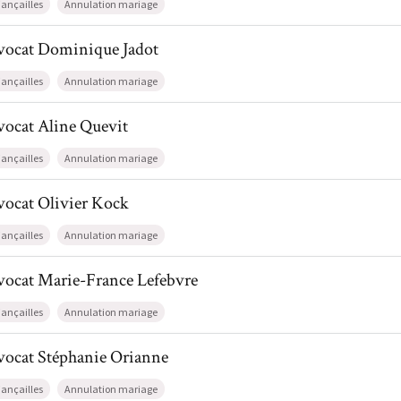
iançailles
Annulation mariage
il de AvocatDominique Jadot
vocat
Dominique
Jadot
iançailles
Annulation mariage
l de AvocatAline Quevit
vocat
Aline
Quevit
iançailles
Annulation mariage
l de AvocatOlivier Kock
vocat
Olivier
Kock
iançailles
Annulation mariage
l de AvocatMarie-France Lefebvre
vocat
Marie-France
Lefebvre
iançailles
Annulation mariage
il de AvocatStéphanie Orianne
vocat
Stéphanie
Orianne
iançailles
Annulation mariage