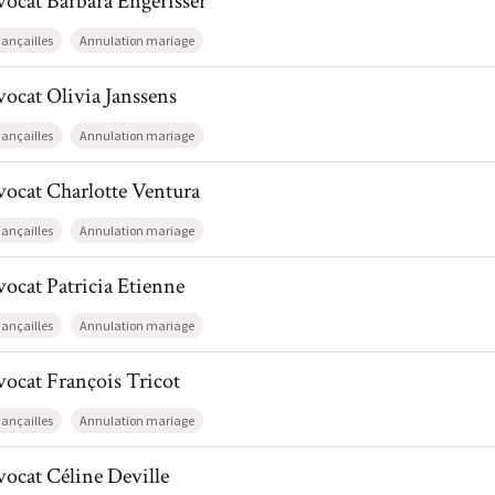
vocat
Barbara
Engerisser
iançailles
Annulation mariage
l de AvocatOlivia Janssens
vocat
Olivia
Janssens
iançailles
Annulation mariage
l de AvocatCharlotte Ventura
vocat
Charlotte
Ventura
iançailles
Annulation mariage
l de AvocatPatricia Etienne
vocat
Patricia
Etienne
iançailles
Annulation mariage
l de AvocatFrançois Tricot
vocat
François
Tricot
iançailles
Annulation mariage
l de AvocatCéline Deville
vocat
Céline
Deville