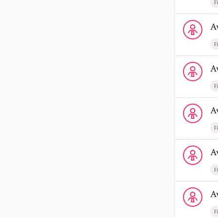
F
Voir le prof
A
F
Voir le profi
A
F
Voir le profi
A
F
Voir le profi
A
F
Voir le prof
A
F