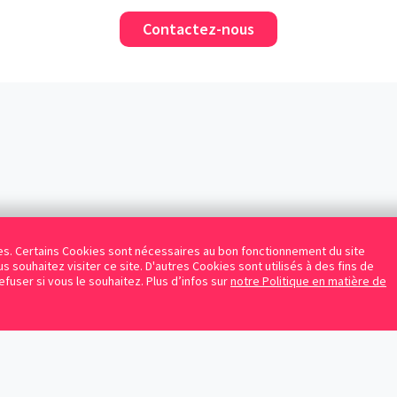
Contactez-nous
kies. Certains Cookies sont nécessaires au bon fonctionnement du site
s souhaitez visiter ce site. D'autres Cookies sont utilisés à des fins de
refuser si vous le souhaitez. Plus d’infos sur
notre Politique en matière de
Facebook
Instagram
LinkedIn
Avocats référencés
Contrats gratuits
Blog