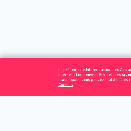
Le présent site Internet utilise des Coo
Internet et ne peuvent être refusés si vou
statistiques, vous pouvez tout à fait les 
Cookies
.
Cookies