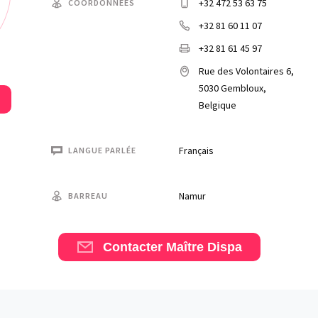
+32 472 53 63 75
COORDONNÉES
+32 81 60 11 07
+32 81 61 45 97
Rue des Volontaires 6,
5030 Gembloux,
Belgique
Français
LANGUE PARLÉE
Namur
BARREAU
Contacter Maître Dispa