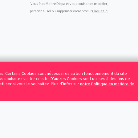
Vous êtes Maitre Dispa et vous souhaitez modifier,
personnaliser ou supprimer votre profil ?
Cliquez ici
kies. Certains Cookies sont nécessaires au bon fonctionnement du site
s souhaitez visiter ce site. D'autres Cookies sont utilisés à des fins de
refuser si vous le souhaitez. Plus d’infos sur
notre Politique en matière de
Facebook
Instagram
LinkedIn
Avocats référencés
Contrats gratuits
Blog
Protection des données personnelles
Conditions d’utilisation
Mentions légales
Sitemap
Contacte