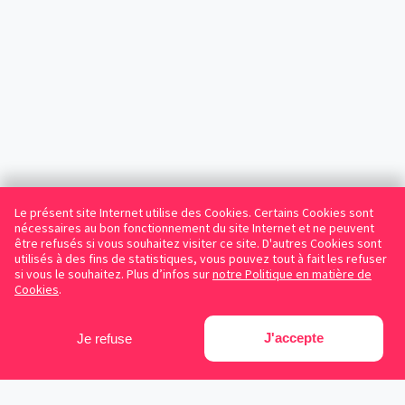
Le présent site Internet utilise des Cookies. Certains Cookies sont
nécessaires au bon fonctionnement du site Internet et ne peuvent
être refusés si vous souhaitez visiter ce site. D'autres Cookies sont
utilisés à des fins de statistiques, vous pouvez tout à fait les refuser
si vous le souhaitez. Plus d’infos sur
notre Politique en matière de
Cookies
.
J'accepte
Je refuse
Facebook
Instagram
LinkedIn