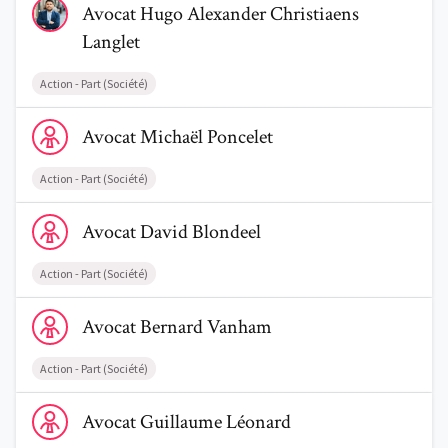
Avocat
Hugo Alexander
Christiaens
Langlet
Action - Part (Société)
Voir le profil de AvocatMichaël Poncelet
Avocat
Michaël
Poncelet
Trouve un avocat
Action - Part (Société)
Blog
Voir le profil de AvocatDavid Blondeel
Avocat
David
Blondeel
Comment nous vous aidons
Action - Part (Société)
Qui sommes-nous
Voir le profil de AvocatBernard Vanham
Une start-up 100% indépendante
Avocat
Bernard
Vanham
Action - Part (Société)
Voir le profil de AvocatGuillaume Léonard
Avocat
Guillaume
Léonard