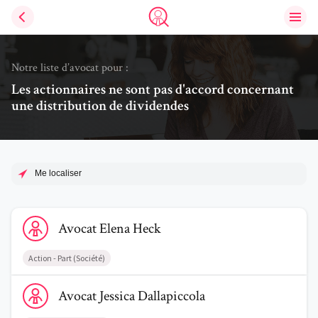
Ouvri
Trouve un avocat
Notre liste d’avocat pour :
Les actionnaires ne sont pas d'accord concernant
une distribution de dividendes
Me localiser
Voir le profil de AvocatElena Heck
Avocat
Elena
Heck
Action - Part (Société)
Voir le profil de AvocatJessica Dallapiccola
Avocat
Jessica
Dallapiccola