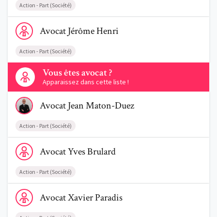
Action - Part (Société)
Voir le profil de AvocatJérôme Henri
Avocat
Jérôme
Henri
Action - Part (Société)
Contactez-nous
Vous êtes avocat ?
Apparaissez dans cette liste !
Voir le profil de AvocatJean Maton-Duez
Avocat
Jean
Maton-Duez
Action - Part (Société)
Voir le profil de AvocatYves Brulard
Avocat
Yves
Brulard
Action - Part (Société)
Voir le profil de AvocatXavier Paradis
Avocat
Xavier
Paradis