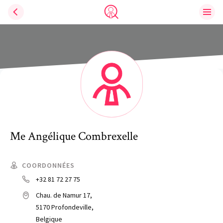
Ouvri
Trouve un avocat
Me
Angélique
Combrexelle
COORDONNÉES
+32 81 72 27 75
Chau. de Namur 17,
5170 Profondeville,
Belgique