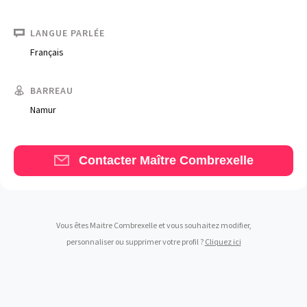
LANGUE PARLÉE
Français
Trouve un avocat
BARREAU
Namur
Blog
Comment nous vous aidons
Contacter Maître Combrexelle
Qui sommes-nous
Une start-up 100% indépendante
Vous êtes Maitre Combrexelle et vous souhaitez modifier,
personnaliser ou supprimer votre profil ?
Cliquez ici