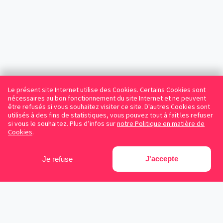
Le présent site Internet utilise des Cookies. Certains Cookies sont
nécessaires au bon fonctionnement du site Internet et ne peuvent
être refusés si vous souhaitez visiter ce site. D'autres Cookies sont
utilisés à des fins de statistiques, vous pouvez tout à fait les refuser
si vous le souhaitez. Plus d’infos sur
notre Politique en matière de
Cookies
.
J'accepte
Je refuse
Facebook
Instagram
LinkedIn
Avocats référencés