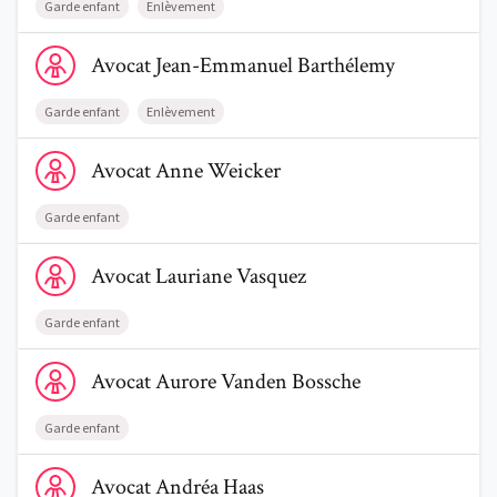
Garde enfant
Enlèvement
Voir le profil de AvocatJean-Emmanuel Barthélemy
Avocat
Jean-Emmanuel
Barthélemy
Garde enfant
Enlèvement
Voir le profil de AvocatAnne Weicker
Avocat
Anne
Weicker
Garde enfant
Voir le profil de AvocatLauriane Vasquez
Avocat
Lauriane
Vasquez
Garde enfant
Voir le profil de AvocatAurore Vanden Bossche
Avocat
Aurore
Vanden Bossche
Garde enfant
Voir le profil de AvocatAndréa Haas
Avocat
Andréa
Haas