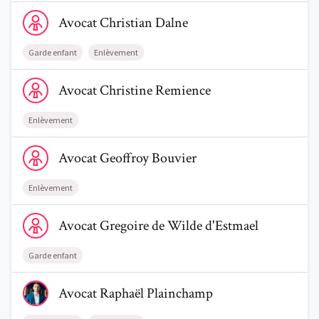
Voir le profil de AvocatChristian Dalne
Avocat
Christian
Dalne
Garde enfant
Enlèvement
Voir le profil de AvocatChristine Remience
Avocat
Christine
Remience
Enlèvement
Voir le profil de AvocatGeoffroy Bouvier
Avocat
Geoffroy
Bouvier
Enlèvement
Voir le profil de AvocatGregoire de Wilde d'Estmael
Avocat
Gregoire
de Wilde d'Estmael
Garde enfant
Voir le profil de AvocatRaphaël Plainchamp
Avocat
Raphaël
Plainchamp