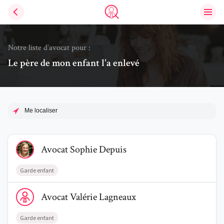
Ouvri
Trouve un avocat
Notre liste d’avocat pour :
Le père de mon enfant l'a enlevé
Me localiser
Voir le profil de AvocatSophie Depuis
Avocat
Sophie
Depuis
Garde enfant
Voir le profil de AvocatValérie Lagneaux
Avocat
Valérie
Lagneaux
Garde enfant