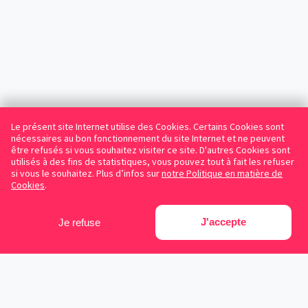
Le présent site Internet utilise des Cookies. Certains Cookies sont
nécessaires au bon fonctionnement du site Internet et ne peuvent
être refusés si vous souhaitez visiter ce site. D'autres Cookies sont
utilisés à des fins de statistiques, vous pouvez tout à fait les refuser
si vous le souhaitez. Plus d’infos sur
notre Politique en matière de
Cookies
.
J'accepte
Je refuse
Facebook
Instagram
LinkedIn
Avocats référencés