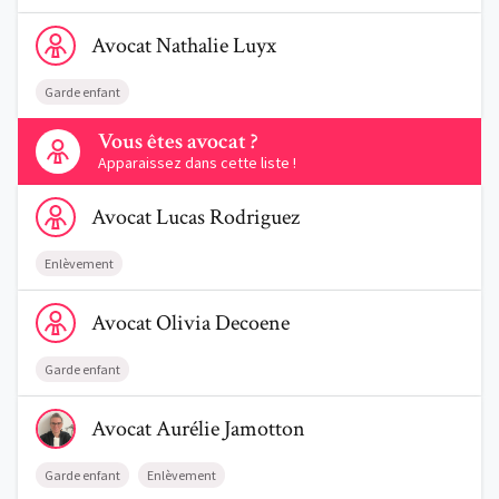
Voir le profil de AvocatNathalie Luyx
Avocat
Nathalie
Luyx
Garde enfant
Contactez-nous
Vous êtes avocat ?
Apparaissez dans cette liste !
Voir le profil de AvocatLucas Rodriguez
Avocat
Lucas
Rodriguez
Enlèvement
Voir le profil de AvocatOlivia Decoene
Avocat
Olivia
Decoene
Garde enfant
Voir le profil de AvocatAurélie Jamotton
Avocat
Aurélie
Jamotton
Garde enfant
Enlèvement