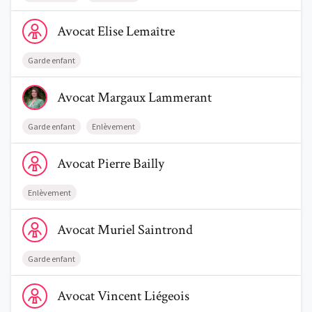
Voir le profil de AvocatElise Lemaître
Avocat
Elise
Lemaître
Garde enfant
Voir le profil de AvocatMargaux Lammerant
Avocat
Margaux
Lammerant
Garde enfant
Enlèvement
Voir le profil de AvocatPierre Bailly
Avocat
Pierre
Bailly
Enlèvement
Voir le profil de AvocatMuriel Saintrond
Avocat
Muriel
Saintrond
Garde enfant
Voir le profil de AvocatVincent Liégeois
Avocat
Vincent
Liégeois