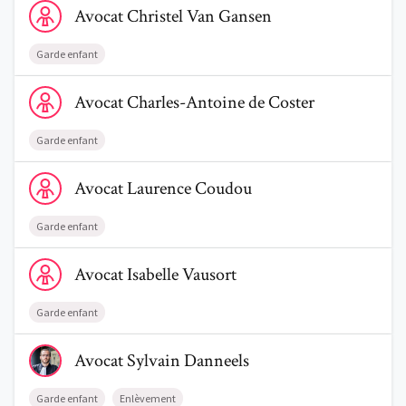
Avocat
Christel
Van Gansen
Garde enfant
Voir le profil de AvocatCharles-Antoine de Coster
Avocat
Charles-Antoine
de Coster
Garde enfant
Voir le profil de AvocatLaurence Coudou
Avocat
Laurence
Coudou
Garde enfant
Voir le profil de AvocatIsabelle Vausort
Avocat
Isabelle
Vausort
Garde enfant
Voir le profil de AvocatSylvain Danneels
Avocat
Sylvain
Danneels
Garde enfant
Enlèvement