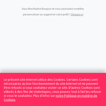
Vous êtes Maitre Rasquin et vous souhaitez modifier,
personnaliser ou supprimer votre profil ?
Cliquez ici
Le présent site Internet utilise des Cookies. Certains Cookies sont
nécessaires au bon fonctionnement du site Internet et ne peuvent
être refusés si vous souhaitez visiter ce site. D'autres Cookies sont
utilisés à des fins de statistiques, vous pouvez tout à fait les refuser
si vous le souhaitez. Plus d’infos sur
notre Politique en matière de
Cookies
.