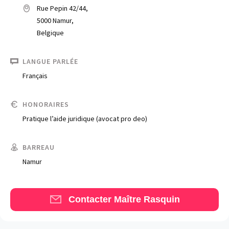
Rue Pepin 42/44,
5000 Namur,
Belgique
LANGUE PARLÉE
Français
Trouve un avocat
HONORAIRES
Pratique l’aide juridique (avocat pro deo)
Blog
Comment nous vous aidons
BARREAU
Namur
Qui sommes-nous
Une start-up 100% indépendante
Contacter Maître Rasquin