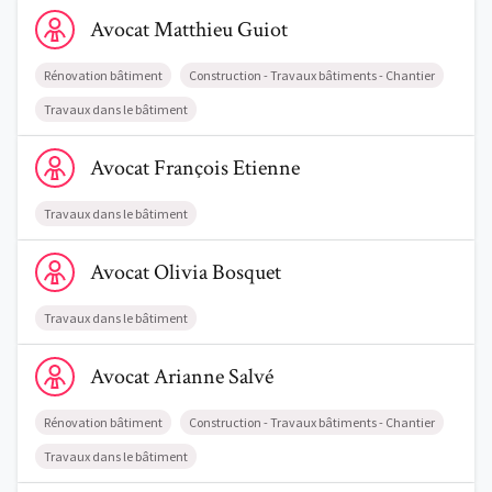
Comment nous vous aidons
Voir le profil de AvocatMatthieu Guiot
Avocat
Matthieu
Guiot
Qui sommes-nous
Rénovation bâtiment
Construction - Travaux bâtiments - Chantier
Une start-up 100% indépendante
Travaux dans le bâtiment
Voir le profil de AvocatFrançois Etienne
Avocat
François
Etienne
Travaux dans le bâtiment
Voir le profil de AvocatOlivia Bosquet
Avocat
Olivia
Bosquet
Travaux dans le bâtiment
Voir le profil de AvocatArianne Salvé
Avocat
Arianne
Salvé
Rénovation bâtiment
Construction - Travaux bâtiments - Chantier
Travaux dans le bâtiment
Voir le profil de AvocatPierre-Yves Durvaux