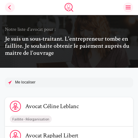
Ouvri
Trouve un avocat
Notre liste d’avocat pour :
Je suis un sous-traitant. L'entrepreneur tombe en
faillite. Je souhaite obtenir le paiement auprès du
maitre de l'ouvrage
Me localiser
Voir le profil de AvocatCéline Leblanc
Avocat
Céline
Leblanc
Faillite - Réorganisation
Voir le profil de AvocatRaphael Libert
Avocat
Raphael
Libert