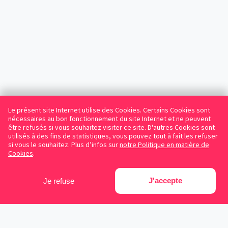
Le présent site Internet utilise des Cookies. Certains Cookies sont
nécessaires au bon fonctionnement du site Internet et ne peuvent
être refusés si vous souhaitez visiter ce site. D'autres Cookies sont
utilisés à des fins de statistiques, vous pouvez tout à fait les refuser
si vous le souhaitez. Plus d’infos sur
notre Politique en matière de
Cookies
.
J'accepte
Je refuse
Facebook
Instagram
LinkedIn