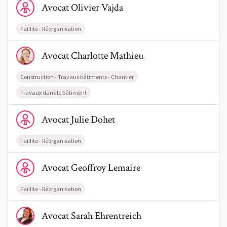
Avocat
Olivier
Vajda
Faillite - Réorganisation
Voir le profil de AvocatCharlotte Mathieu
Avocat
Charlotte
Mathieu
Construction - Travaux bâtiments - Chantier
Travaux dans le bâtiment
Voir le profil de AvocatJulie Dohet
Avocat
Julie
Dohet
Faillite - Réorganisation
Voir le profil de AvocatGeoffroy Lemaire
Avocat
Geoffroy
Lemaire
Faillite - Réorganisation
Voir le profil de AvocatSarah Ehrentreich
Avocat
Sarah
Ehrentreich