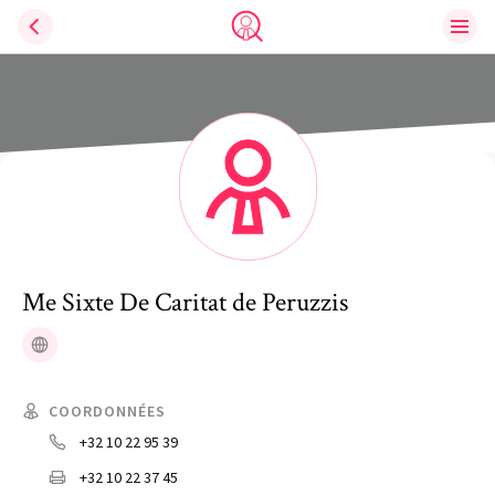
Ouvri
Trouve un avocat
Me
Sixte
De Caritat de Peruzzis
Site web
COORDONNÉES
+32 10 22 95 39
+32 10 22 37 45