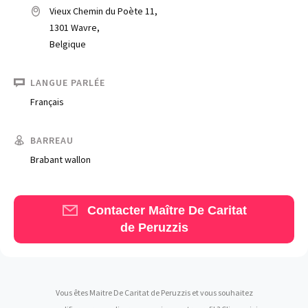
Vieux Chemin du Poète 11,
1301 Wavre,
Belgique
LANGUE PARLÉE
Français
Trouve un avocat
BARREAU
Blog
Brabant wallon
Comment nous vous aidons
Qui sommes-nous
Contacter Maître De Caritat
de Peruzzis
Une start-up 100% indépendante
Vous êtes Maitre De Caritat de Peruzzis et vous souhaitez