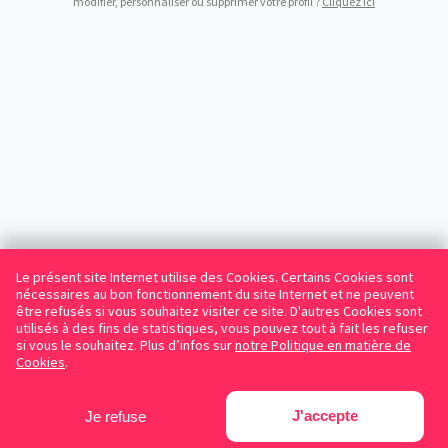
modifier, personnaliser ou supprimer votre profil ?
Cliquez ici
Le présent site Internet utilise des Cookies. Certains Cookies sont
nécessaires au bon fonctionnement du site Internet et ne peuvent
être refusés si vous souhaitez visiter ce site. D'autres Cookies sont
utilisés à des fins de statistiques, vous pouvez tout à fait les refuser
si vous le souhaitez. Plus d’infos sur
notre Politique en matière de
Cookies
.
J'accepte
Je refuse